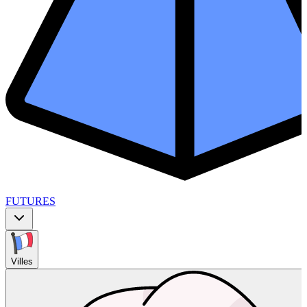
FUTURES
Villes