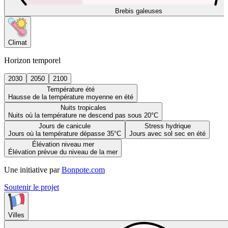
Brebis galeuses
Climat
Horizon temporel
2030
2050
2100
Température été
Hausse de la température moyenne en été
Nuits tropicales
Nuits où la température ne descend pas sous 20°C
Jours de canicule
Stress hydrique
Jours où la température dépasse 35°C
Jours avec sol sec en été
Élévation niveau mer
Élévation prévue du niveau de la mer
Une initiative par
Bonpote.com
Soutenir le projet
Villes