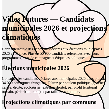
Villes Futures — Candidats
municipales 2026 et projections
climatiques
Carte interactive des candidats déclarés aux élections municipales
2026 en France. Plus de 50 000 candidats référencés avec leurs
programmes, sites de campagne et étiquettes politiques.
Élections municipales 2026
Consultez les candidats déclarés aux municipales 2026 dans plus de
34 000 communes françaises. Filtrez par couleur politique (gauche,
centre, droite, écologistes, extrême-droite), par profil territorial
(urbain, périurbain, rural) et par taille de commune.
Projections climatiques par commune