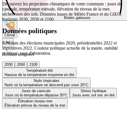
Découvrez les projections climatiques de votre commune : jours de
canicule, température estivale, élévation du niveau de la mer,
sécheresses des sols. Données issues de Météo France et du GIEC,
Brebis galeuses
horizons 2030, 2050 et 2100.
Données politiques
Climat
Résultats des élections municipales 2020, présidentielles 2022 et
législatives 2022. Couleur politique actuelle de la mairie, stabilité
politique, taux d'abstention.
Horizon temporel
2030
2050
2100
Température été
Hausse de la température moyenne en été
Nuits tropicales
Nuits où la température ne descend pas sous 20°C
Jours de canicule
Stress hydrique
Jours où la température dépasse 35°C
Jours avec sol sec en été
Élévation niveau mer
Élévation prévue du niveau de la mer