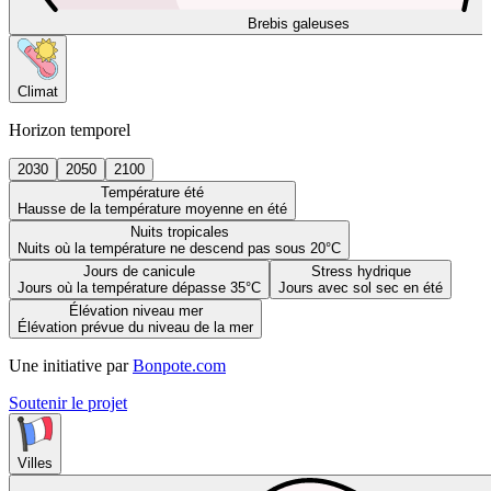
Brebis galeuses
Climat
Horizon temporel
2030
2050
2100
Température été
Hausse de la température moyenne en été
Nuits tropicales
Nuits où la température ne descend pas sous 20°C
Jours de canicule
Stress hydrique
Jours où la température dépasse 35°C
Jours avec sol sec en été
Élévation niveau mer
Élévation prévue du niveau de la mer
Une initiative par
Bonpote.com
Soutenir le projet
Villes