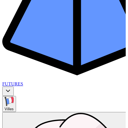
FUTURES
Villes