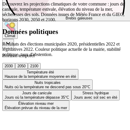
Découvrez les projections climatiques de votre commune : jours de
canicule, température estivale, élévation du niveau de la mer,
sécheresses des sols. Données issues de Météo France et du GIEC,
Brebis galeuses
horizons 2030, 2050 et 2100.
Données politiques
Climat
Résultats des élections municipales 2020, présidentielles 2022 et
législatives 2022. Couleur politique actuelle de la mairie, stabilité
politique, taux d'abstention.
Horizon temporel
2030
2050
2100
Température été
Hausse de la température moyenne en été
Nuits tropicales
Nuits où la température ne descend pas sous 20°C
Jours de canicule
Stress hydrique
Jours où la température dépasse 35°C
Jours avec sol sec en été
Élévation niveau mer
Élévation prévue du niveau de la mer