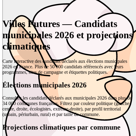
Villes Futures — Candidats
municipales 2026 et projections
climatiques
Carte interactive des candidats déclarés aux élections municipales
2026 en France. Plus de 50 000 candidats référencés avec leurs
programmes, sites de campagne et étiquettes politiques.
Élections municipales 2026
Consultez les candidats déclarés aux municipales 2026 dans plus de
34 000 communes françaises. Filtrez par couleur politique (gauche,
centre, droite, écologistes, extrême-droite), par profil territorial
(urbain, périurbain, rural) et par taille de commune.
Projections climatiques par commune