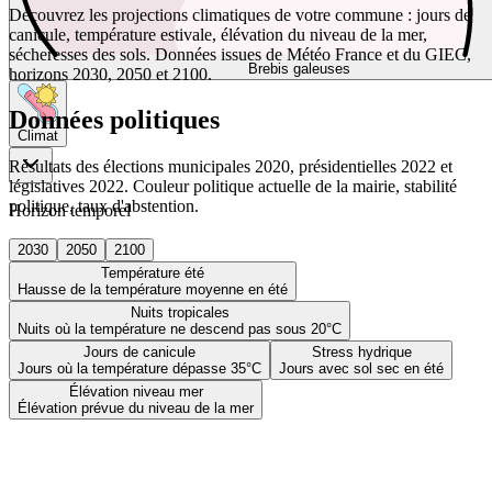
Découvrez les projections climatiques de votre commune : jours de
canicule, température estivale, élévation du niveau de la mer,
sécheresses des sols. Données issues de Météo France et du GIEC,
Brebis galeuses
horizons 2030, 2050 et 2100.
Données politiques
Climat
Résultats des élections municipales 2020, présidentielles 2022 et
législatives 2022. Couleur politique actuelle de la mairie, stabilité
politique, taux d'abstention.
Horizon temporel
2030
2050
2100
Température été
Hausse de la température moyenne en été
Nuits tropicales
Nuits où la température ne descend pas sous 20°C
Jours de canicule
Stress hydrique
Jours où la température dépasse 35°C
Jours avec sol sec en été
Élévation niveau mer
Élévation prévue du niveau de la mer