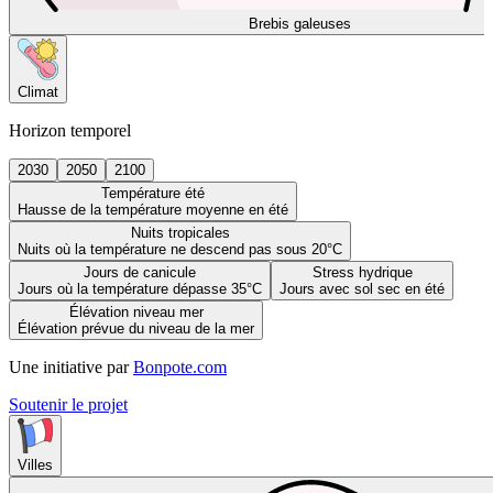
Brebis galeuses
Climat
Horizon temporel
2030
2050
2100
Température été
Hausse de la température moyenne en été
Nuits tropicales
Nuits où la température ne descend pas sous 20°C
Jours de canicule
Stress hydrique
Jours où la température dépasse 35°C
Jours avec sol sec en été
Élévation niveau mer
Élévation prévue du niveau de la mer
Une initiative par
Bonpote.com
Soutenir le projet
Villes