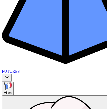
FUTURES
Villes