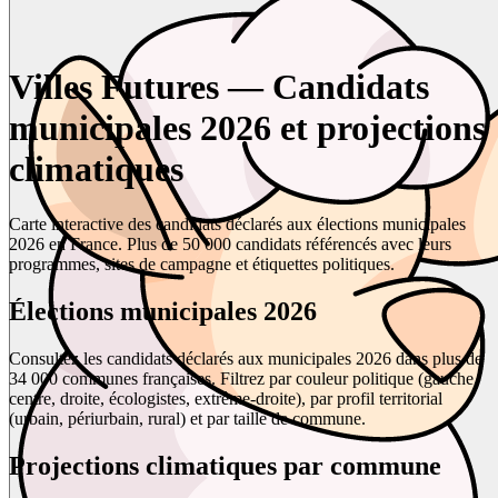
Villes Futures — Candidats
municipales 2026 et projections
climatiques
Carte interactive des candidats déclarés aux élections municipales
2026 en France. Plus de 50 000 candidats référencés avec leurs
programmes, sites de campagne et étiquettes politiques.
Élections municipales 2026
Consultez les candidats déclarés aux municipales 2026 dans plus de
34 000 communes françaises. Filtrez par couleur politique (gauche,
centre, droite, écologistes, extrême-droite), par profil territorial
(urbain, périurbain, rural) et par taille de commune.
Projections climatiques par commune