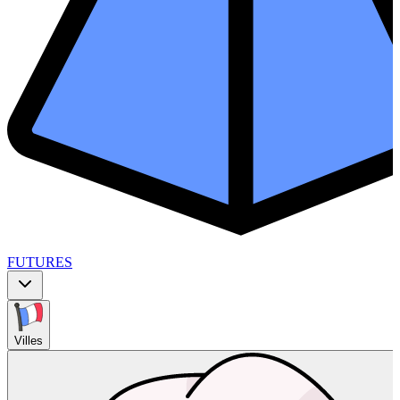
FUTURES
Villes