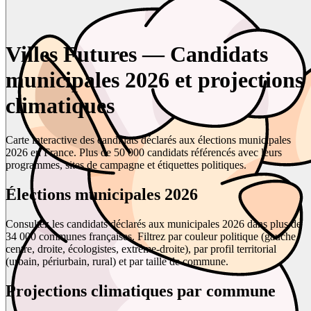
Villes Futures — Candidats
municipales 2026 et projections
climatiques
Carte interactive des candidats déclarés aux élections municipales
2026 en France. Plus de 50 000 candidats référencés avec leurs
programmes, sites de campagne et étiquettes politiques.
Élections municipales 2026
Consultez les candidats déclarés aux municipales 2026 dans plus de
34 000 communes françaises. Filtrez par couleur politique (gauche,
centre, droite, écologistes, extrême-droite), par profil territorial
(urbain, périurbain, rural) et par taille de commune.
Projections climatiques par commune