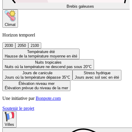
Brebis galeuses
Climat
Horizon temporel
2030
2050
2100
Température été
Hausse de la température moyenne en été
Nuits tropicales
Nuits où la température ne descend pas sous 20°C
Jours de canicule
Stress hydrique
Jours où la température dépasse 35°C
Jours avec sol sec en été
Élévation niveau mer
Élévation prévue du niveau de la mer
Une initiative par
Bonpote.com
Soutenir le projet
Villes