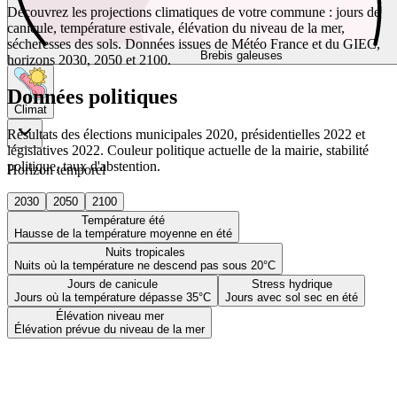
Découvrez les projections climatiques de votre commune : jours de
canicule, température estivale, élévation du niveau de la mer,
sécheresses des sols. Données issues de Météo France et du GIEC,
Brebis galeuses
horizons 2030, 2050 et 2100.
Données politiques
Climat
Résultats des élections municipales 2020, présidentielles 2022 et
législatives 2022. Couleur politique actuelle de la mairie, stabilité
politique, taux d'abstention.
Horizon temporel
2030
2050
2100
Température été
Hausse de la température moyenne en été
Nuits tropicales
Nuits où la température ne descend pas sous 20°C
Jours de canicule
Stress hydrique
Jours où la température dépasse 35°C
Jours avec sol sec en été
Élévation niveau mer
Élévation prévue du niveau de la mer