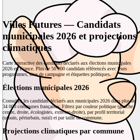
Villes Futures — Candidats
municipales 2026 et projections
climatiques
Carte interactive des candidats déclarés aux élections municipales
2026 en France. Plus de 50 000 candidats référencés avec leurs
programmes, sites de campagne et étiquettes politiques.
Élections municipales 2026
Consultez les candidats déclarés aux municipales 2026 dans plus de
34 000 communes françaises. Filtrez par couleur politique (gauche,
centre, droite, écologistes, extrême-droite), par profil territorial
(urbain, périurbain, rural) et par taille de commune.
Projections climatiques par commune