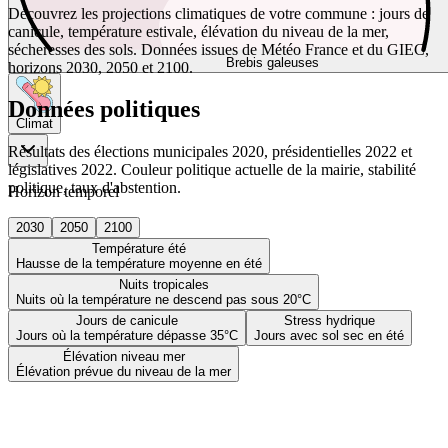
Découvrez les projections climatiques de votre commune : jours de
canicule, température estivale, élévation du niveau de la mer,
sécheresses des sols. Données issues de Météo France et du GIEC,
Brebis galeuses
horizons 2030, 2050 et 2100.
Données politiques
Climat
Résultats des élections municipales 2020, présidentielles 2022 et
législatives 2022. Couleur politique actuelle de la mairie, stabilité
politique, taux d'abstention.
Horizon temporel
2030
2050
2100
Température été
Hausse de la température moyenne en été
Nuits tropicales
Nuits où la température ne descend pas sous 20°C
Jours de canicule
Stress hydrique
Jours où la température dépasse 35°C
Jours avec sol sec en été
Élévation niveau mer
Élévation prévue du niveau de la mer