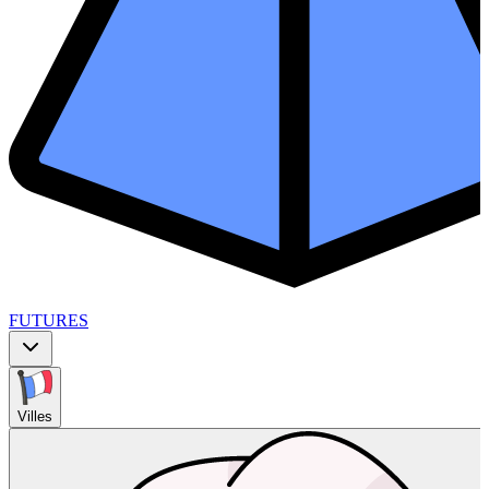
FUTURES
Villes