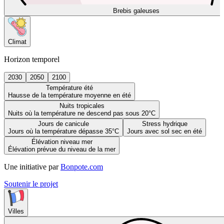
Brebis galeuses
Climat
Horizon temporel
2030
2050
2100
Température été
Hausse de la température moyenne en été
Nuits tropicales
Nuits où la température ne descend pas sous 20°C
Jours de canicule
Stress hydrique
Jours où la température dépasse 35°C
Jours avec sol sec en été
Élévation niveau mer
Élévation prévue du niveau de la mer
Une initiative par
Bonpote.com
Soutenir le projet
Villes