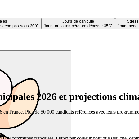
ales
Jours de canicule
Stress
descend pas sous 20°C
Jours où la température dépasse 35°C
Jours avec 
cipales 2026 et projections clim
26 en France. Plus de 50 000 candidats référencés avec leurs programmes,
00 communes françaises. Filtrez par couleur politique (gauche, centre, dr