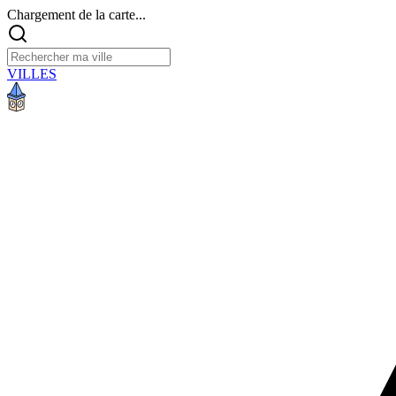
Chargement de la carte...
VILLES