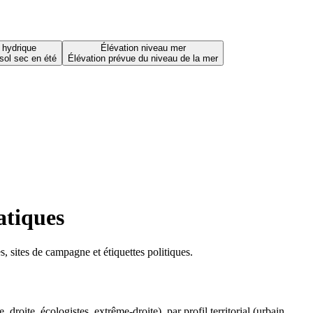
 hydrique
Élévation niveau mer
sol sec en été
Élévation prévue du niveau de la mer
atiques
 sites de campagne et étiquettes politiques.
oite, écologistes, extrême-droite), par profil territorial (urbain,