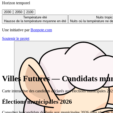
Horizon temporel
2030
2050
2100
Température été
Nuits tropic
Hausse de la température moyenne en été
Nuits où la température ne 
Une initiative par
Bonpote.com
Soutenir le projet
Villes Futures — Candidats muni
Carte interactive des candidats déclarés aux élections municipales 20
Élections municipales 2026
Consultez les candidats déclarés aux municipales 2026 dans plus de 34 0