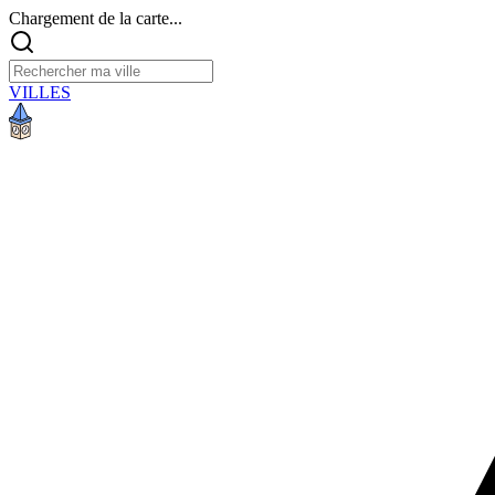
Chargement de la carte...
VILLES