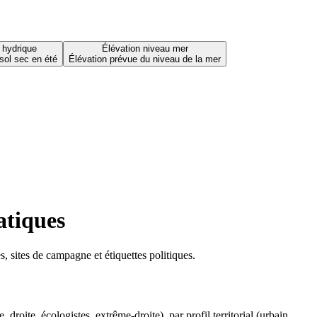
 hydrique
Élévation niveau mer
sol sec en été
Élévation prévue du niveau de la mer
atiques
 sites de campagne et étiquettes politiques.
oite, écologistes, extrême-droite), par profil territorial (urbain,