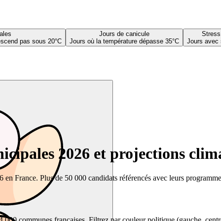
ales
Jours de canicule
Stress
descend pas sous 20°C
Jours où la température dépasse 35°C
Jours avec 
cipales 2026 et projections clim
26 en France. Plus de 50 000 candidats référencés avec leurs programmes,
00 communes françaises. Filtrez par couleur politique (gauche, centre, dr