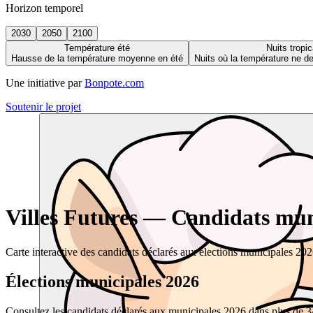
Horizon temporel
2030
2050
2100
Température été
Nuits tropic
Hausse de la température moyenne en été
Nuits où la température ne 
Une initiative par
Bonpote.com
Soutenir le projet
Villes Futures — Candidats muni
Carte interactive des candidats déclarés aux élections municipales 20
Élections municipales 2026
Consultez les candidats déclarés aux municipales 2026 dans plus de 34 0