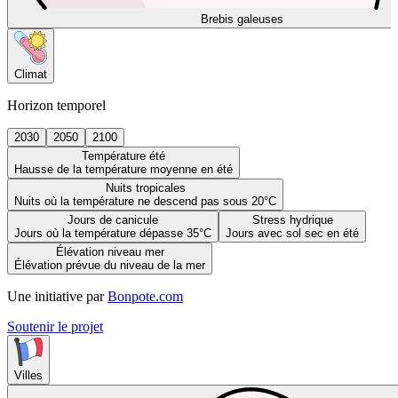
Brebis galeuses
Climat
Horizon temporel
2030
2050
2100
Température été
Hausse de la température moyenne en été
Nuits tropicales
Nuits où la température ne descend pas sous 20°C
Jours de canicule
Stress hydrique
Jours où la température dépasse 35°C
Jours avec sol sec en été
Élévation niveau mer
Élévation prévue du niveau de la mer
Une initiative par
Bonpote.com
Soutenir le projet
Villes