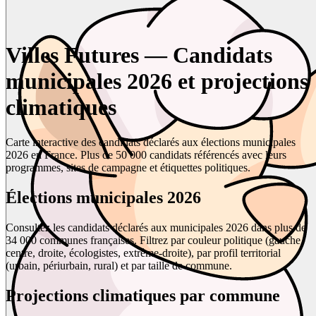
Villes Futures — Candidats
municipales 2026 et projections
climatiques
Carte interactive des candidats déclarés aux élections municipales
2026 en France. Plus de 50 000 candidats référencés avec leurs
programmes, sites de campagne et étiquettes politiques.
Élections municipales 2026
Consultez les candidats déclarés aux municipales 2026 dans plus de
34 000 communes françaises. Filtrez par couleur politique (gauche,
centre, droite, écologistes, extrême-droite), par profil territorial
(urbain, périurbain, rural) et par taille de commune.
Projections climatiques par commune