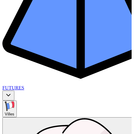
FUTURES
Villes