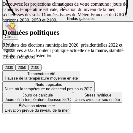
Découvrez les projections climatiques de votre commune : jours de
canicule, température estivale, élévation du niveau de la mer,
sécheresses des sols. Données issues de Météo France et du GIEC,
Brebis galeuses
horizons 2030, 2050 et 2100.
Données politiques
Climat
Résultats des élections municipales 2020, présidentielles 2022 et
législatives 2022. Couleur politique actuelle de la mairie, stabilité
politique, taux d'abstention.
Horizon temporel
2030
2050
2100
Température été
Hausse de la température moyenne en été
Nuits tropicales
Nuits où la température ne descend pas sous 20°C
Jours de canicule
Stress hydrique
Jours où la température dépasse 35°C
Jours avec sol sec en été
Élévation niveau mer
Élévation prévue du niveau de la mer