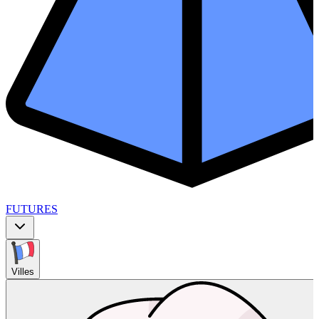
FUTURES
Villes