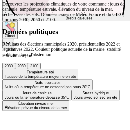
Découvrez les projections climatiques de votre commune : jours de
canicule, température estivale, élévation du niveau de la mer,
sécheresses des sols. Données issues de Météo France et du GIEC,
Brebis galeuses
horizons 2030, 2050 et 2100.
Données politiques
Climat
Résultats des élections municipales 2020, présidentielles 2022 et
législatives 2022. Couleur politique actuelle de la mairie, stabilité
politique, taux d'abstention.
Horizon temporel
2030
2050
2100
Température été
Hausse de la température moyenne en été
Nuits tropicales
Nuits où la température ne descend pas sous 20°C
Jours de canicule
Stress hydrique
Jours où la température dépasse 35°C
Jours avec sol sec en été
Élévation niveau mer
Élévation prévue du niveau de la mer