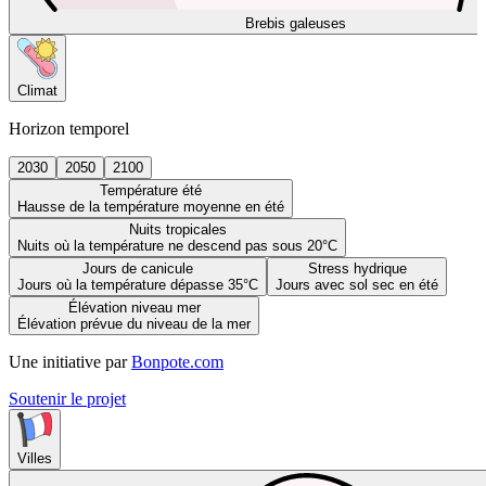
Brebis galeuses
Climat
Horizon temporel
2030
2050
2100
Température été
Hausse de la température moyenne en été
Nuits tropicales
Nuits où la température ne descend pas sous 20°C
Jours de canicule
Stress hydrique
Jours où la température dépasse 35°C
Jours avec sol sec en été
Élévation niveau mer
Élévation prévue du niveau de la mer
Une initiative par
Bonpote.com
Soutenir le projet
Villes