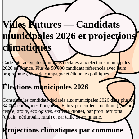
Villes Futures — Candidats
municipales 2026 et projections
climatiques
Carte interactive des candidats déclarés aux élections municipales
2026 en France. Plus de 50 000 candidats référencés avec leurs
programmes, sites de campagne et étiquettes politiques.
Élections municipales 2026
Consultez les candidats déclarés aux municipales 2026 dans plus de
34 000 communes françaises. Filtrez par couleur politique (gauche,
centre, droite, écologistes, extrême-droite), par profil territorial
(urbain, périurbain, rural) et par taille de commune.
Projections climatiques par commune