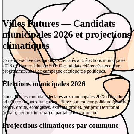
Villes Futures — Candidats
municipales 2026 et projections
climatiques
Carte interactive des candidats déclarés aux élections municipales
2026 en France. Plus de 50 000 candidats référencés avec leurs
programmes, sites de campagne et étiquettes politiques.
Élections municipales 2026
Consultez les candidats déclarés aux municipales 2026 dans plus de
34 000 communes françaises. Filtrez par couleur politique (gauche,
centre, droite, écologistes, extrême-droite), par profil territorial
(urbain, périurbain, rural) et par taille de commune.
Projections climatiques par commune