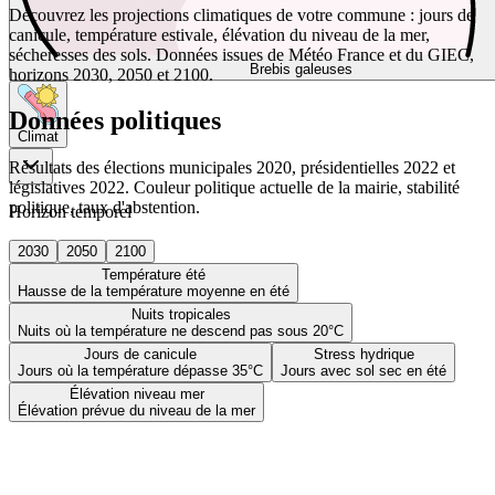
Découvrez les projections climatiques de votre commune : jours de
canicule, température estivale, élévation du niveau de la mer,
sécheresses des sols. Données issues de Météo France et du GIEC,
Brebis galeuses
horizons 2030, 2050 et 2100.
Données politiques
Climat
Résultats des élections municipales 2020, présidentielles 2022 et
législatives 2022. Couleur politique actuelle de la mairie, stabilité
politique, taux d'abstention.
Horizon temporel
2030
2050
2100
Température été
Hausse de la température moyenne en été
Nuits tropicales
Nuits où la température ne descend pas sous 20°C
Jours de canicule
Stress hydrique
Jours où la température dépasse 35°C
Jours avec sol sec en été
Élévation niveau mer
Élévation prévue du niveau de la mer