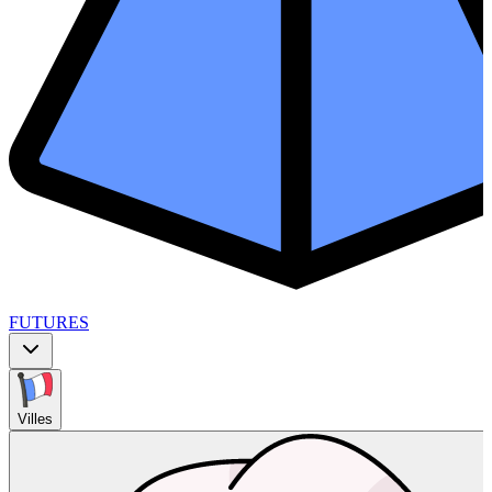
FUTURES
Villes