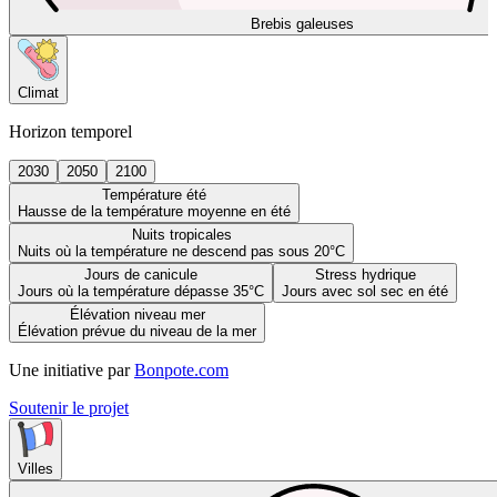
Brebis galeuses
Climat
Horizon temporel
2030
2050
2100
Température été
Hausse de la température moyenne en été
Nuits tropicales
Nuits où la température ne descend pas sous 20°C
Jours de canicule
Stress hydrique
Jours où la température dépasse 35°C
Jours avec sol sec en été
Élévation niveau mer
Élévation prévue du niveau de la mer
Une initiative par
Bonpote.com
Soutenir le projet
Villes