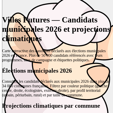
Villes Futures — Candidats
municipales 2026 et projections
climatiques
Carte interactive des candidats déclarés aux élections municipales
2026 en France. Plus de 50 000 candidats référencés avec leurs
programmes, sites de campagne et étiquettes politiques.
Élections municipales 2026
Consultez les candidats déclarés aux municipales 2026 dans plus de
34 000 communes françaises. Filtrez par couleur politique (gauche,
centre, droite, écologistes, extrême-droite), par profil territorial
(urbain, périurbain, rural) et par taille de commune.
Projections climatiques par commune