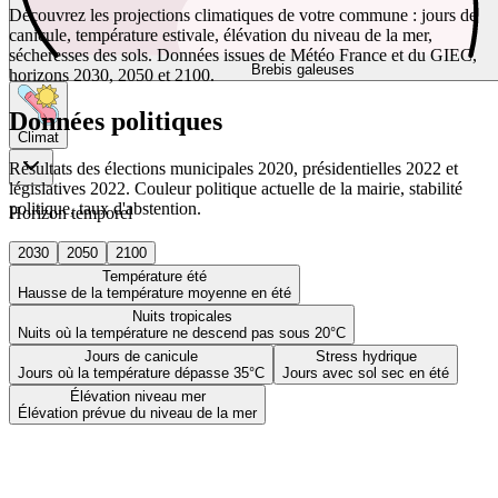
Découvrez les projections climatiques de votre commune : jours de
canicule, température estivale, élévation du niveau de la mer,
sécheresses des sols. Données issues de Météo France et du GIEC,
Brebis galeuses
horizons 2030, 2050 et 2100.
Données politiques
Climat
Résultats des élections municipales 2020, présidentielles 2022 et
législatives 2022. Couleur politique actuelle de la mairie, stabilité
politique, taux d'abstention.
Horizon temporel
2030
2050
2100
Température été
Hausse de la température moyenne en été
Nuits tropicales
Nuits où la température ne descend pas sous 20°C
Jours de canicule
Stress hydrique
Jours où la température dépasse 35°C
Jours avec sol sec en été
Élévation niveau mer
Élévation prévue du niveau de la mer