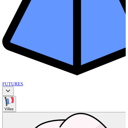
FUTURES
Villes