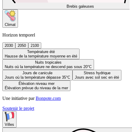
Brebis galeuses
Climat
Horizon temporel
2030
2050
2100
Température été
Hausse de la température moyenne en été
Nuits tropicales
Nuits où la température ne descend pas sous 20°C
Jours de canicule
Stress hydrique
Jours où la température dépasse 35°C
Jours avec sol sec en été
Élévation niveau mer
Élévation prévue du niveau de la mer
Une initiative par
Bonpote.com
Soutenir le projet
Villes