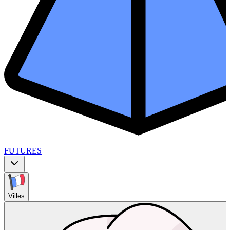
FUTURES
Villes