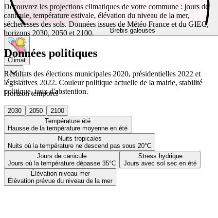
Découvrez les projections climatiques de votre commune : jours de
canicule, température estivale, élévation du niveau de la mer,
sécheresses des sols. Données issues de Météo France et du GIEC,
Brebis galeuses
horizons 2030, 2050 et 2100.
Données politiques
Climat
Résultats des élections municipales 2020, présidentielles 2022 et
législatives 2022. Couleur politique actuelle de la mairie, stabilité
politique, taux d'abstention.
Horizon temporel
2030
2050
2100
Température été
Hausse de la température moyenne en été
Nuits tropicales
Nuits où la température ne descend pas sous 20°C
Jours de canicule
Stress hydrique
Jours où la température dépasse 35°C
Jours avec sol sec en été
Élévation niveau mer
Élévation prévue du niveau de la mer