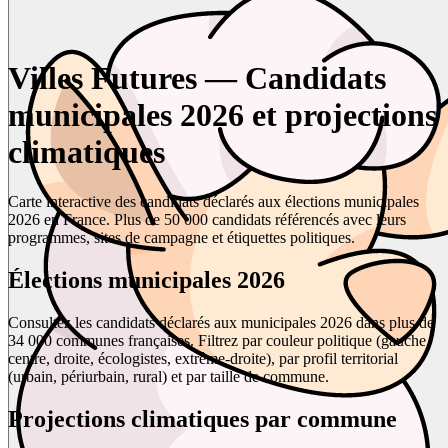
Villes Futures — Candidats
municipales 2026 et projections
climatiques
Carte interactive des candidats déclarés aux élections municipales
2026 en France. Plus de 50 000 candidats référencés avec leurs
programmes, sites de campagne et étiquettes politiques.
Élections municipales 2026
Consultez les candidats déclarés aux municipales 2026 dans plus de
34 000 communes françaises. Filtrez par couleur politique (gauche,
centre, droite, écologistes, extrême-droite), par profil territorial
(urbain, périurbain, rural) et par taille de commune.
Projections climatiques par commune