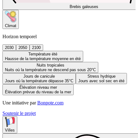
Brebis galeuses
Climat
Horizon temporel
2030
2050
2100
Température été
Hausse de la température moyenne en été
Nuits tropicales
Nuits où la température ne descend pas sous 20°C
Jours de canicule
Stress hydrique
Jours où la température dépasse 35°C
Jours avec sol sec en été
Élévation niveau mer
Élévation prévue du niveau de la mer
Une initiative par
Bonpote.com
Soutenir le projet
Villes