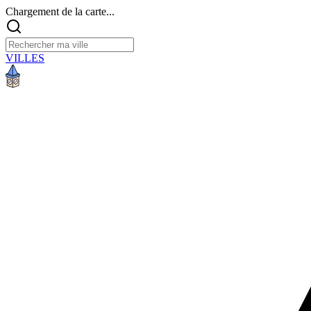
Chargement de la carte...
VILLES