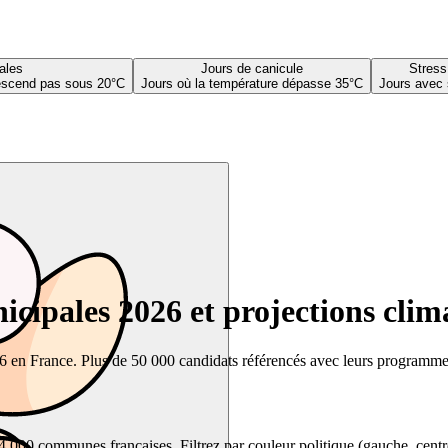
ales
Jours de canicule
Stress
descend pas sous 20°C
Jours où la température dépasse 35°C
Jours avec 
cipales 2026 et projections clim
26 en France. Plus de 50 000 candidats référencés avec leurs programmes,
00 communes françaises. Filtrez par couleur politique (gauche, centre, dr