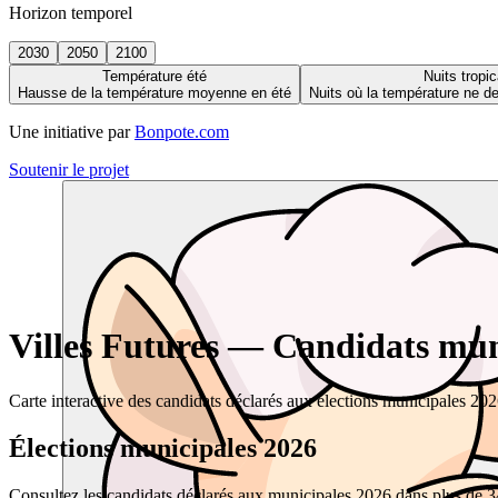
Horizon temporel
2030
2050
2100
Température été
Nuits tropic
Hausse de la température moyenne en été
Nuits où la température ne 
Une initiative par
Bonpote.com
Soutenir le projet
Villes Futures — Candidats muni
Carte interactive des candidats déclarés aux élections municipales 20
Élections municipales 2026
Consultez les candidats déclarés aux municipales 2026 dans plus de 34 0