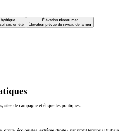
 hydrique
Élévation niveau mer
sol sec en été
Élévation prévue du niveau de la mer
atiques
 sites de campagne et étiquettes politiques.
oite, écologistes, extrême-droite), par profil territorial (urbain,