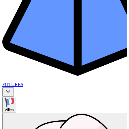
FUTURES
Villes