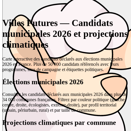
Villes Futures — Candidats
municipales 2026 et projections
climatiques
Carte interactive des candidats déclarés aux élections municipales
2026 en France. Plus de 50 000 candidats référencés avec leurs
programmes, sites de campagne et étiquettes politiques.
Élections municipales 2026
Consultez les candidats déclarés aux municipales 2026 dans plus de
34 000 communes françaises. Filtrez par couleur politique (gauche,
centre, droite, écologistes, extrême-droite), par profil territorial
(urbain, périurbain, rural) et par taille de commune.
Projections climatiques par commune