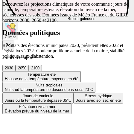
Découvrez les projections climatiques de votre commune : jours de
canicule, température estivale, élévation du niveau de la mer,
sécheresses des sols. Données issues de Météo France et du GIEC,
Brebis galeuses
horizons 2030, 2050 et 2100.
Données politiques
Climat
Résultats des élections municipales 2020, présidentielles 2022 et
législatives 2022. Couleur politique actuelle de la mairie, stabilité
politique, taux d'abstention.
Horizon temporel
2030
2050
2100
Température été
Hausse de la température moyenne en été
Nuits tropicales
Nuits où la température ne descend pas sous 20°C
Jours de canicule
Stress hydrique
Jours où la température dépasse 35°C
Jours avec sol sec en été
Élévation niveau mer
Élévation prévue du niveau de la mer