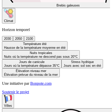
Brebis galeuses
Climat
Horizon temporel
2030
2050
2100
Température été
Hausse de la température moyenne en été
Nuits tropicales
Nuits où la température ne descend pas sous 20°C
Jours de canicule
Stress hydrique
Jours où la température dépasse 35°C
Jours avec sol sec en été
Élévation niveau mer
Élévation prévue du niveau de la mer
Une initiative par
Bonpote.com
Soutenir le projet
Villes