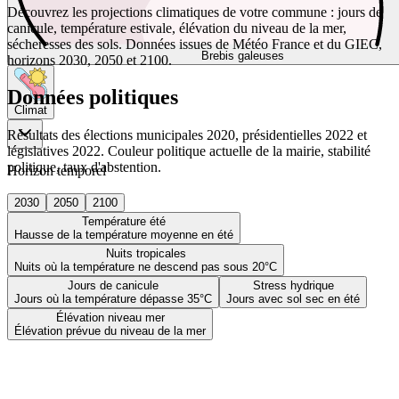
Découvrez les projections climatiques de votre commune : jours de
canicule, température estivale, élévation du niveau de la mer,
sécheresses des sols. Données issues de Météo France et du GIEC,
Brebis galeuses
horizons 2030, 2050 et 2100.
Données politiques
Climat
Résultats des élections municipales 2020, présidentielles 2022 et
législatives 2022. Couleur politique actuelle de la mairie, stabilité
politique, taux d'abstention.
Horizon temporel
2030
2050
2100
Température été
Hausse de la température moyenne en été
Nuits tropicales
Nuits où la température ne descend pas sous 20°C
Jours de canicule
Stress hydrique
Jours où la température dépasse 35°C
Jours avec sol sec en été
Élévation niveau mer
Élévation prévue du niveau de la mer