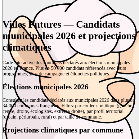
Villes Futures — Candidats
municipales 2026 et projections
climatiques
Carte interactive des candidats déclarés aux élections municipales
2026 en France. Plus de 50 000 candidats référencés avec leurs
programmes, sites de campagne et étiquettes politiques.
Élections municipales 2026
Consultez les candidats déclarés aux municipales 2026 dans plus de
34 000 communes françaises. Filtrez par couleur politique (gauche,
centre, droite, écologistes, extrême-droite), par profil territorial
(urbain, périurbain, rural) et par taille de commune.
Projections climatiques par commune