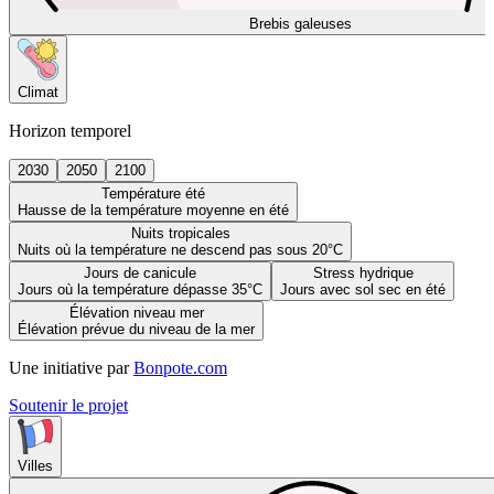
Brebis galeuses
Climat
Horizon temporel
2030
2050
2100
Température été
Hausse de la température moyenne en été
Nuits tropicales
Nuits où la température ne descend pas sous 20°C
Jours de canicule
Stress hydrique
Jours où la température dépasse 35°C
Jours avec sol sec en été
Élévation niveau mer
Élévation prévue du niveau de la mer
Une initiative par
Bonpote.com
Soutenir le projet
Villes