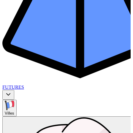
FUTURES
Villes