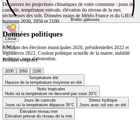
Découvrez les projections climatiques de votre commune : jours de
canicule, température estivale, élévation du niveau de la mer,
sécheresses des sols. Données issues de Météo France et du GIEC,
Brebis galeuses
horizons 2030, 2050 et 2100.
Données politiques
Climat
Résultats des élections municipales 2020, présidentielles 2022 et
législatives 2022. Couleur politique actuelle de la mairie, stabilité
politique, taux d'abstention.
Horizon temporel
2030
2050
2100
Température été
Hausse de la température moyenne en été
Nuits tropicales
Nuits où la température ne descend pas sous 20°C
Jours de canicule
Stress hydrique
Jours où la température dépasse 35°C
Jours avec sol sec en été
Élévation niveau mer
Élévation prévue du niveau de la mer