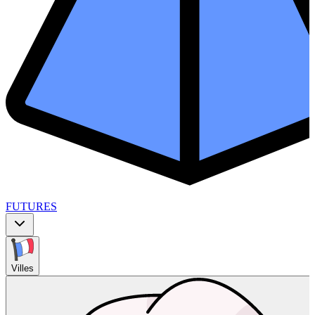
FUTURES
Villes