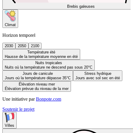
Brebis galeuses
Climat
Horizon temporel
2030
2050
2100
Température été
Hausse de la température moyenne en été
Nuits tropicales
Nuits où la température ne descend pas sous 20°C
Jours de canicule
Stress hydrique
Jours où la température dépasse 35°C
Jours avec sol sec en été
Élévation niveau mer
Élévation prévue du niveau de la mer
Une initiative par
Bonpote.com
Soutenir le projet
Villes