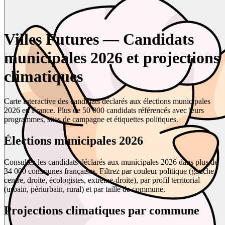
Villes Futures — Candidats
municipales 2026 et projections
climatiques
Carte interactive des candidats déclarés aux élections municipales
2026 en France. Plus de 50 000 candidats référencés avec leurs
programmes, sites de campagne et étiquettes politiques.
Élections municipales 2026
Consultez les candidats déclarés aux municipales 2026 dans plus de
34 000 communes françaises. Filtrez par couleur politique (gauche,
centre, droite, écologistes, extrême-droite), par profil territorial
(urbain, périurbain, rural) et par taille de commune.
Projections climatiques par commune