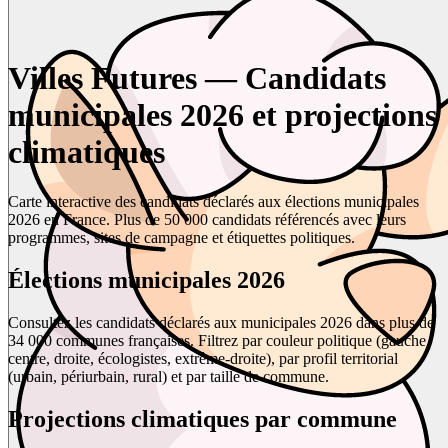
Villes Futures — Candidats
municipales 2026 et projections
climatiques
Carte interactive des candidats déclarés aux élections municipales
2026 en France. Plus de 50 000 candidats référencés avec leurs
programmes, sites de campagne et étiquettes politiques.
Élections municipales 2026
Consultez les candidats déclarés aux municipales 2026 dans plus de
34 000 communes françaises. Filtrez par couleur politique (gauche,
centre, droite, écologistes, extrême-droite), par profil territorial
(urbain, périurbain, rural) et par taille de commune.
Projections climatiques par commune