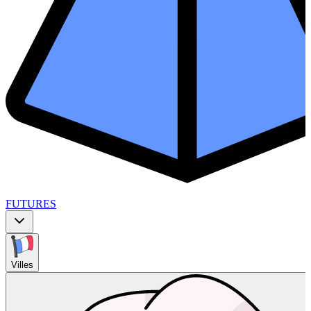
FUTURES
Villes