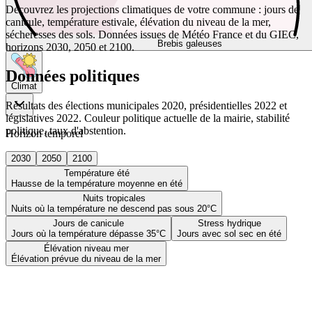
Découvrez les projections climatiques de votre commune : jours de
canicule, température estivale, élévation du niveau de la mer,
sécheresses des sols. Données issues de Météo France et du GIEC,
Brebis galeuses
horizons 2030, 2050 et 2100.
Données politiques
Climat
Résultats des élections municipales 2020, présidentielles 2022 et
législatives 2022. Couleur politique actuelle de la mairie, stabilité
politique, taux d'abstention.
Horizon temporel
2030
2050
2100
Température été
Hausse de la température moyenne en été
Nuits tropicales
Nuits où la température ne descend pas sous 20°C
Jours de canicule
Stress hydrique
Jours où la température dépasse 35°C
Jours avec sol sec en été
Élévation niveau mer
Élévation prévue du niveau de la mer