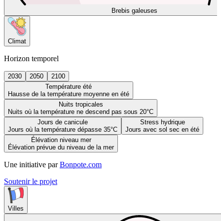
Brebis galeuses
Climat
Horizon temporel
2030
2050
2100
Température été
Hausse de la température moyenne en été
Nuits tropicales
Nuits où la température ne descend pas sous 20°C
Jours de canicule
Stress hydrique
Jours où la température dépasse 35°C
Jours avec sol sec en été
Élévation niveau mer
Élévation prévue du niveau de la mer
Une initiative par
Bonpote.com
Soutenir le projet
Villes