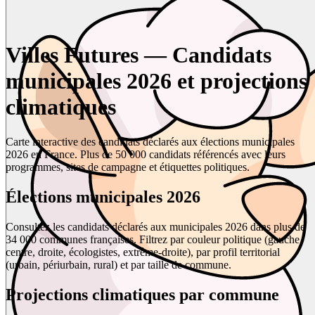
Villes Futures — Candidats
municipales 2026 et projections
climatiques
Carte interactive des candidats déclarés aux élections municipales
2026 en France. Plus de 50 000 candidats référencés avec leurs
programmes, sites de campagne et étiquettes politiques.
Élections municipales 2026
Consultez les candidats déclarés aux municipales 2026 dans plus de
34 000 communes françaises. Filtrez par couleur politique (gauche,
centre, droite, écologistes, extrême-droite), par profil territorial
(urbain, périurbain, rural) et par taille de commune.
Projections climatiques par commune