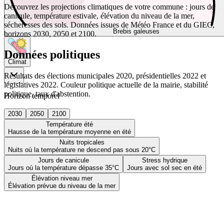
Découvrez les projections climatiques de votre commune : jours de
canicule, température estivale, élévation du niveau de la mer,
sécheresses des sols. Données issues de Météo France et du GIEC,
Brebis galeuses
horizons 2030, 2050 et 2100.
Données politiques
Climat
Résultats des élections municipales 2020, présidentielles 2022 et
législatives 2022. Couleur politique actuelle de la mairie, stabilité
politique, taux d'abstention.
Horizon temporel
2030
2050
2100
Température été
Hausse de la température moyenne en été
Nuits tropicales
Nuits où la température ne descend pas sous 20°C
Jours de canicule
Stress hydrique
Jours où la température dépasse 35°C
Jours avec sol sec en été
Élévation niveau mer
Élévation prévue du niveau de la mer