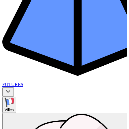
FUTURES
Villes