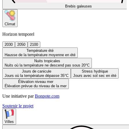
Brebis galeuses
Climat
Horizon temporel
2030
2050
2100
Température été
Hausse de la température moyenne en été
Nuits tropicales
Nuits où la température ne descend pas sous 20°C
Jours de canicule
Stress hydrique
Jours où la température dépasse 35°C
Jours avec sol sec en été
Élévation niveau mer
Élévation prévue du niveau de la mer
Une initiative par
Bonpote.com
Soutenir le projet
Villes