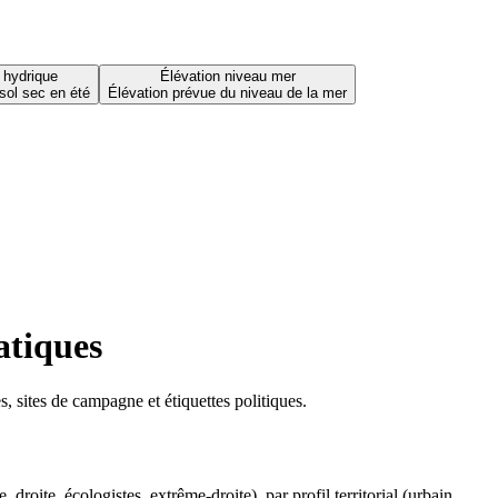
 hydrique
Élévation niveau mer
sol sec en été
Élévation prévue du niveau de la mer
atiques
 sites de campagne et étiquettes politiques.
oite, écologistes, extrême-droite), par profil territorial (urbain,