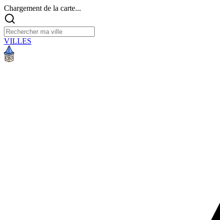
Chargement de la carte...
VILLES