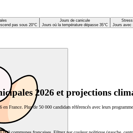
ales
Jours de canicule
Stress
descend pas sous 20°C
Jours où la température dépasse 35°C
Jours avec 
cipales 2026 et projections clim
26 en France. Plus de 50 000 candidats référencés avec leurs programmes,
00 communes françaises. Filtrez par couleur politique (gauche, centre, dr