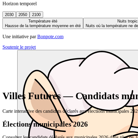
Horizon temporel
2030
2050
2100
Température été
Nuits tropic
Hausse de la température moyenne en été
Nuits où la température ne 
Une initiative par
Bonpote.com
Soutenir le projet
Villes Futures — Candidats muni
Carte interactive des candidats déclarés aux élections municipales 20
Élections municipales 2026
Consultez les candidats déclarés aux municipales 2026 dans plus de 34 0