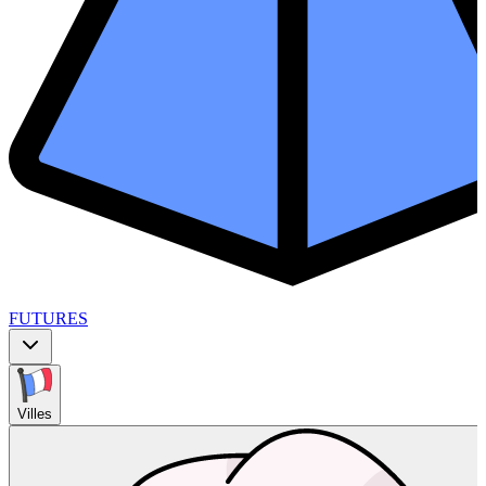
FUTURES
Villes