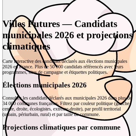
Villes Futures — Candidats
municipales 2026 et projections
climatiques
Carte interactive des candidats déclarés aux élections municipales
2026 en France. Plus de 50 000 candidats référencés avec leurs
programmes, sites de campagne et étiquettes politiques.
Élections municipales 2026
Consultez les candidats déclarés aux municipales 2026 dans plus de
34 000 communes françaises. Filtrez par couleur politique (gauche,
centre, droite, écologistes, extrême-droite), par profil territorial
(urbain, périurbain, rural) et par taille de commune.
Projections climatiques par commune