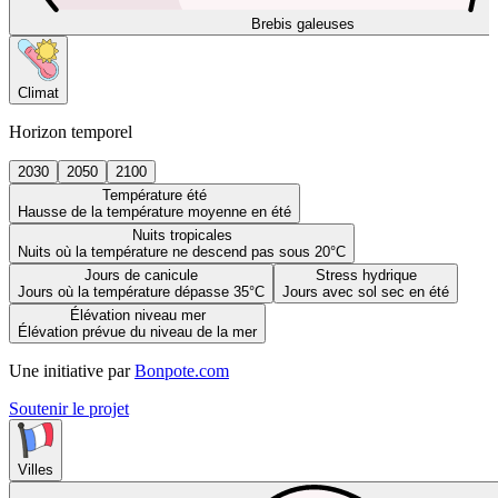
Brebis galeuses
Climat
Horizon temporel
2030
2050
2100
Température été
Hausse de la température moyenne en été
Nuits tropicales
Nuits où la température ne descend pas sous 20°C
Jours de canicule
Stress hydrique
Jours où la température dépasse 35°C
Jours avec sol sec en été
Élévation niveau mer
Élévation prévue du niveau de la mer
Une initiative par
Bonpote.com
Soutenir le projet
Villes