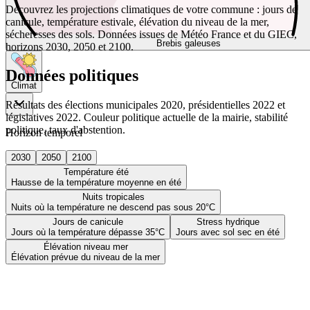
Découvrez les projections climatiques de votre commune : jours de
canicule, température estivale, élévation du niveau de la mer,
sécheresses des sols. Données issues de Météo France et du GIEC,
Brebis galeuses
horizons 2030, 2050 et 2100.
Données politiques
Climat
Résultats des élections municipales 2020, présidentielles 2022 et
législatives 2022. Couleur politique actuelle de la mairie, stabilité
politique, taux d'abstention.
Horizon temporel
2030
2050
2100
Température été
Hausse de la température moyenne en été
Nuits tropicales
Nuits où la température ne descend pas sous 20°C
Jours de canicule
Stress hydrique
Jours où la température dépasse 35°C
Jours avec sol sec en été
Élévation niveau mer
Élévation prévue du niveau de la mer