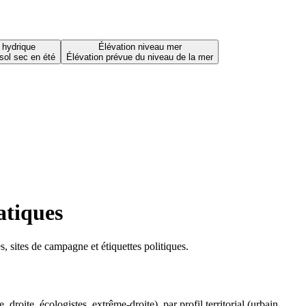
 hydrique
Élévation niveau mer
sol sec en été
Élévation prévue du niveau de la mer
atiques
 sites de campagne et étiquettes politiques.
oite, écologistes, extrême-droite), par profil territorial (urbain,