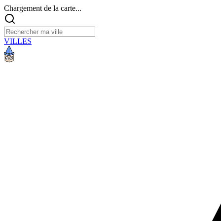
Chargement de la carte...
VILLES