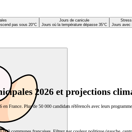
ales
Jours de canicule
Stress
descend pas sous 20°C
Jours où la température dépasse 35°C
Jours avec 
cipales 2026 et projections clim
26 en France. Plus de 50 000 candidats référencés avec leurs programmes,
00 communes françaises. Filtrez par couleur politique (gauche, centre, dr