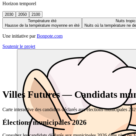
Horizon temporel
2030
2050
2100
Température été
Nuits tropic
Hausse de la température moyenne en été
Nuits où la température ne 
Une initiative par
Bonpote.com
Soutenir le projet
Villes Futures — Candidats muni
Carte interactive des candidats déclarés aux élections municipales 20
Élections municipales 2026
Consultez les candidats déclarés aux municipales 2026 dans plus de 34 0