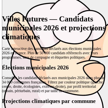
Villes Futures — Candidats
municipales 2026 et projections
climatiques
Carte interactive des candidats déclarés aux élections municipales
2026 en France. Plus de 50 000 candidats référencés avec leurs
programmes, sites de campagne et étiquettes politiques.
Élections municipales 2026
Consultez les candidats déclarés aux municipales 2026 dans plus de
34 000 communes françaises. Filtrez par couleur politique (gauche,
centre, droite, écologistes, extrême-droite), par profil territorial
(urbain, périurbain, rural) et par taille de commune.
Projections climatiques par commune