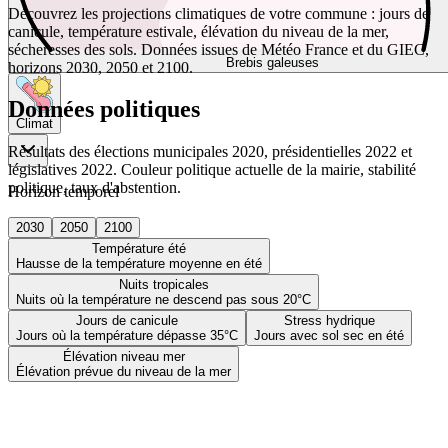
Découvrez les projections climatiques de votre commune : jours de
canicule, température estivale, élévation du niveau de la mer,
sécheresses des sols. Données issues de Météo France et du GIEC,
Brebis galeuses
horizons 2030, 2050 et 2100.
Données politiques
Climat
Résultats des élections municipales 2020, présidentielles 2022 et
législatives 2022. Couleur politique actuelle de la mairie, stabilité
politique, taux d'abstention.
Horizon temporel
2030
2050
2100
Température été
Hausse de la température moyenne en été
Nuits tropicales
Nuits où la température ne descend pas sous 20°C
Jours de canicule
Stress hydrique
Jours où la température dépasse 35°C
Jours avec sol sec en été
Élévation niveau mer
Élévation prévue du niveau de la mer