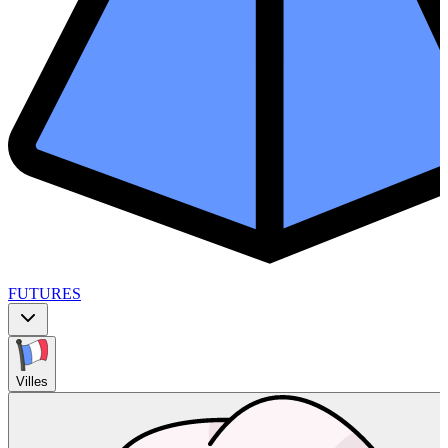
FUTURES
Villes