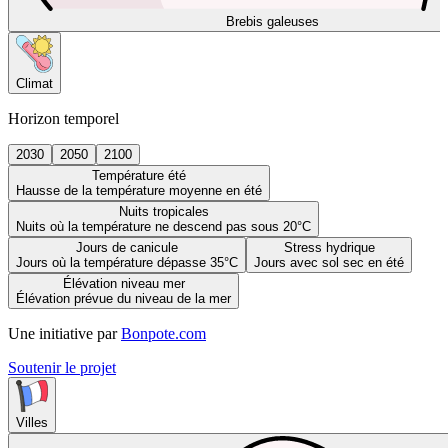
Brebis galeuses
Climat
Horizon temporel
2030
2050
2100
Température été
Hausse de la température moyenne en été
Nuits tropicales
Nuits où la température ne descend pas sous 20°C
Jours de canicule
Stress hydrique
Jours où la température dépasse 35°C
Jours avec sol sec en été
Élévation niveau mer
Élévation prévue du niveau de la mer
Une initiative par
Bonpote.com
Soutenir le projet
Villes