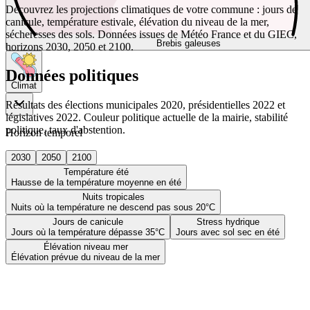
Découvrez les projections climatiques de votre commune : jours de
canicule, température estivale, élévation du niveau de la mer,
sécheresses des sols. Données issues de Météo France et du GIEC,
Brebis galeuses
horizons 2030, 2050 et 2100.
Données politiques
Climat
Résultats des élections municipales 2020, présidentielles 2022 et
législatives 2022. Couleur politique actuelle de la mairie, stabilité
politique, taux d'abstention.
Horizon temporel
2030
2050
2100
Température été
Hausse de la température moyenne en été
Nuits tropicales
Nuits où la température ne descend pas sous 20°C
Jours de canicule
Stress hydrique
Jours où la température dépasse 35°C
Jours avec sol sec en été
Élévation niveau mer
Élévation prévue du niveau de la mer