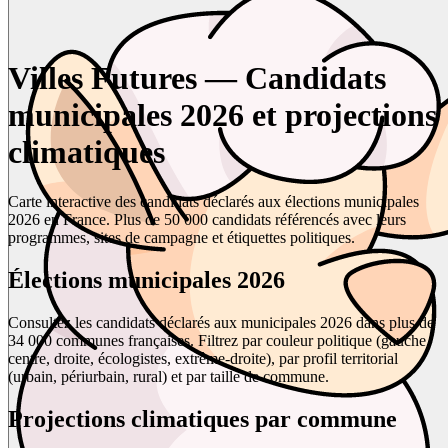
Villes Futures — Candidats
municipales 2026 et projections
climatiques
Carte interactive des candidats déclarés aux élections municipales
2026 en France. Plus de 50 000 candidats référencés avec leurs
programmes, sites de campagne et étiquettes politiques.
Élections municipales 2026
Consultez les candidats déclarés aux municipales 2026 dans plus de
34 000 communes françaises. Filtrez par couleur politique (gauche,
centre, droite, écologistes, extrême-droite), par profil territorial
(urbain, périurbain, rural) et par taille de commune.
Projections climatiques par commune