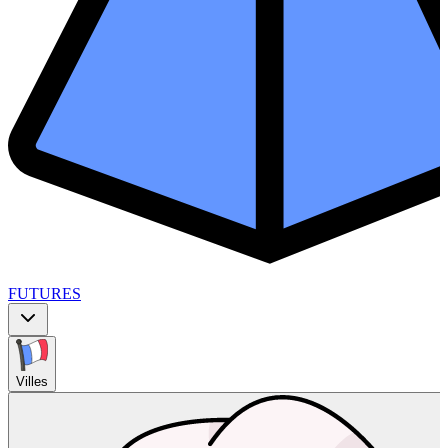
FUTURES
Villes