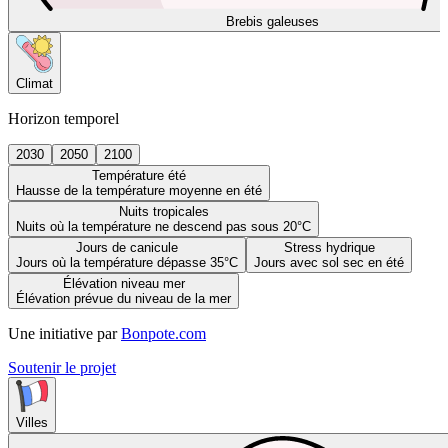
Brebis galeuses
Climat
Horizon temporel
2030
2050
2100
Température été
Hausse de la température moyenne en été
Nuits tropicales
Nuits où la température ne descend pas sous 20°C
Jours de canicule
Stress hydrique
Jours où la température dépasse 35°C
Jours avec sol sec en été
Élévation niveau mer
Élévation prévue du niveau de la mer
Une initiative par
Bonpote.com
Soutenir le projet
Villes