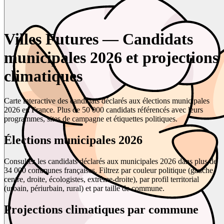
Villes Futures — Candidats
municipales 2026 et projections
climatiques
Carte interactive des candidats déclarés aux élections municipales
2026 en France. Plus de 50 000 candidats référencés avec leurs
programmes, sites de campagne et étiquettes politiques.
Élections municipales 2026
Consultez les candidats déclarés aux municipales 2026 dans plus de
34 000 communes françaises. Filtrez par couleur politique (gauche,
centre, droite, écologistes, extrême-droite), par profil territorial
(urbain, périurbain, rural) et par taille de commune.
Projections climatiques par commune