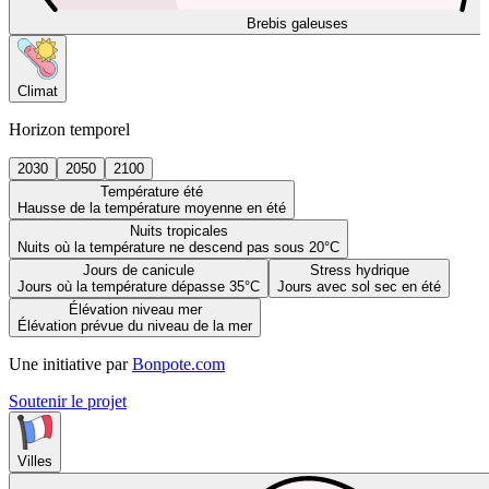
Brebis galeuses
Climat
Horizon temporel
2030
2050
2100
Température été
Hausse de la température moyenne en été
Nuits tropicales
Nuits où la température ne descend pas sous 20°C
Jours de canicule
Stress hydrique
Jours où la température dépasse 35°C
Jours avec sol sec en été
Élévation niveau mer
Élévation prévue du niveau de la mer
Une initiative par
Bonpote.com
Soutenir le projet
Villes