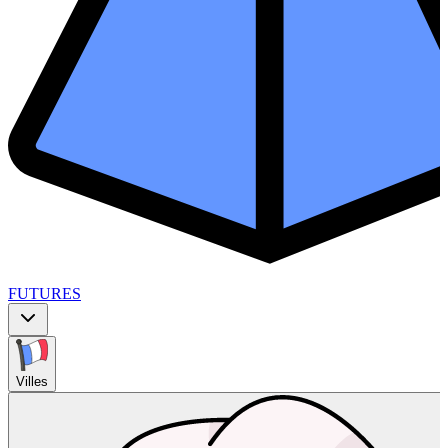
FUTURES
Villes