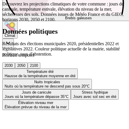
Découvrez les projections climatiques de votre commune : jours de
canicule, température estivale, élévation du niveau de la mer,
sécheresses des sols. Données issues de Météo France et du GIEC,
Brebis galeuses
horizons 2030, 2050 et 2100.
Données politiques
Climat
Résultats des élections municipales 2020, présidentielles 2022 et
législatives 2022. Couleur politique actuelle de la mairie, stabilité
politique, taux d'abstention.
Horizon temporel
2030
2050
2100
Température été
Hausse de la température moyenne en été
Nuits tropicales
Nuits où la température ne descend pas sous 20°C
Jours de canicule
Stress hydrique
Jours où la température dépasse 35°C
Jours avec sol sec en été
Élévation niveau mer
Élévation prévue du niveau de la mer