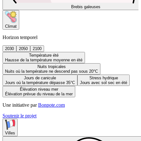
Brebis galeuses
Climat
Horizon temporel
2030
2050
2100
Température été
Hausse de la température moyenne en été
Nuits tropicales
Nuits où la température ne descend pas sous 20°C
Jours de canicule
Stress hydrique
Jours où la température dépasse 35°C
Jours avec sol sec en été
Élévation niveau mer
Élévation prévue du niveau de la mer
Une initiative par
Bonpote.com
Soutenir le projet
Villes