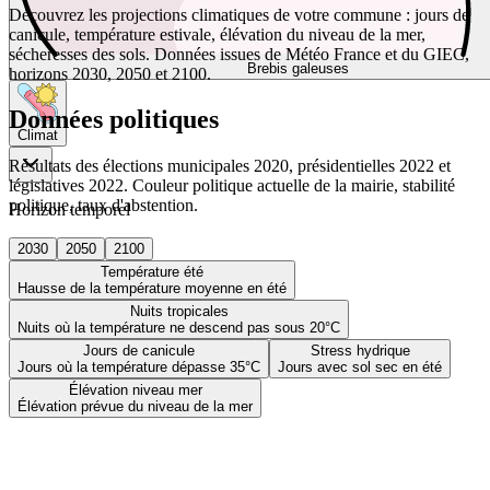
Découvrez les projections climatiques de votre commune : jours de
canicule, température estivale, élévation du niveau de la mer,
sécheresses des sols. Données issues de Météo France et du GIEC,
Brebis galeuses
horizons 2030, 2050 et 2100.
Données politiques
Climat
Résultats des élections municipales 2020, présidentielles 2022 et
législatives 2022. Couleur politique actuelle de la mairie, stabilité
politique, taux d'abstention.
Horizon temporel
2030
2050
2100
Température été
Hausse de la température moyenne en été
Nuits tropicales
Nuits où la température ne descend pas sous 20°C
Jours de canicule
Stress hydrique
Jours où la température dépasse 35°C
Jours avec sol sec en été
Élévation niveau mer
Élévation prévue du niveau de la mer