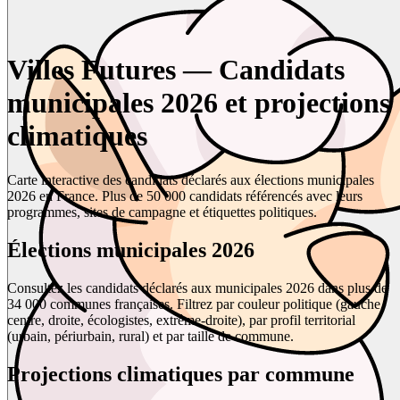
Villes Futures — Candidats
municipales 2026 et projections
climatiques
Carte interactive des candidats déclarés aux élections municipales
2026 en France. Plus de 50 000 candidats référencés avec leurs
programmes, sites de campagne et étiquettes politiques.
Élections municipales 2026
Consultez les candidats déclarés aux municipales 2026 dans plus de
34 000 communes françaises. Filtrez par couleur politique (gauche,
centre, droite, écologistes, extrême-droite), par profil territorial
(urbain, périurbain, rural) et par taille de commune.
Projections climatiques par commune