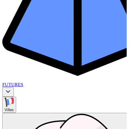
FUTURES
Villes