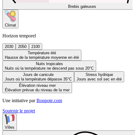
Brebis galeuses
Climat
Horizon temporel
2030
2050
2100
Température été
Hausse de la température moyenne en été
Nuits tropicales
Nuits où la température ne descend pas sous 20°C
Jours de canicule
Stress hydrique
Jours où la température dépasse 35°C
Jours avec sol sec en été
Élévation niveau mer
Élévation prévue du niveau de la mer
Une initiative par
Bonpote.com
Soutenir le projet
Villes