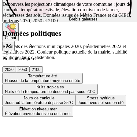
Découvrez les projections climatiques de votre commune : jours de
canicule, température estivale, élévation du niveau de la mer,
sécheresses des sols. Données issues de Météo France et du GIEC,
Brebis galeuses
horizons 2030, 2050 et 2100.
Données politiques
Climat
Résultats des élections municipales 2020, présidentielles 2022 et
législatives 2022. Couleur politique actuelle de la mairie, stabilité
politique, taux d'abstention.
Horizon temporel
2030
2050
2100
Température été
Hausse de la température moyenne en été
Nuits tropicales
Nuits où la température ne descend pas sous 20°C
Jours de canicule
Stress hydrique
Jours où la température dépasse 35°C
Jours avec sol sec en été
Élévation niveau mer
Élévation prévue du niveau de la mer