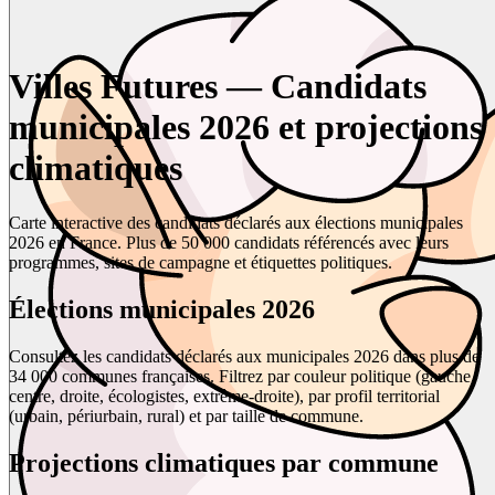
Villes Futures — Candidats
municipales 2026 et projections
climatiques
Carte interactive des candidats déclarés aux élections municipales
2026 en France. Plus de 50 000 candidats référencés avec leurs
programmes, sites de campagne et étiquettes politiques.
Élections municipales 2026
Consultez les candidats déclarés aux municipales 2026 dans plus de
34 000 communes françaises. Filtrez par couleur politique (gauche,
centre, droite, écologistes, extrême-droite), par profil territorial
(urbain, périurbain, rural) et par taille de commune.
Projections climatiques par commune