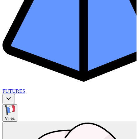
FUTURES
Villes