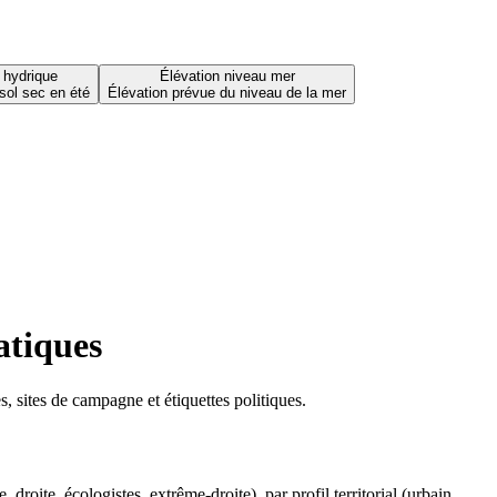
 hydrique
Élévation niveau mer
sol sec en été
Élévation prévue du niveau de la mer
atiques
 sites de campagne et étiquettes politiques.
oite, écologistes, extrême-droite), par profil territorial (urbain,