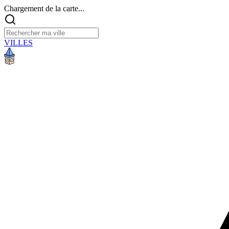
Chargement de la carte...
VILLES