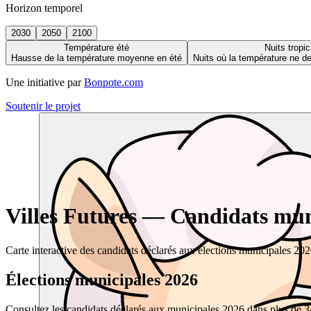
Horizon temporel
2030
2050
2100
Température été
Nuits tropic
Hausse de la température moyenne en été
Nuits où la température ne 
Une initiative par
Bonpote.com
Soutenir le projet
Villes Futures — Candidats muni
Carte interactive des candidats déclarés aux élections municipales 20
Élections municipales 2026
Consultez les candidats déclarés aux municipales 2026 dans plus de 34 0