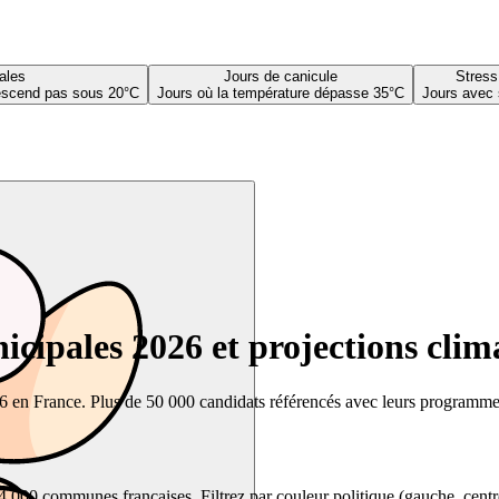
ales
Jours de canicule
Stress
descend pas sous 20°C
Jours où la température dépasse 35°C
Jours avec 
cipales 2026 et projections clim
26 en France. Plus de 50 000 candidats référencés avec leurs programmes,
00 communes françaises. Filtrez par couleur politique (gauche, centre, dr