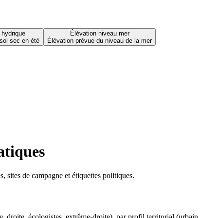
 hydrique
Élévation niveau mer
sol sec en été
Élévation prévue du niveau de la mer
atiques
 sites de campagne et étiquettes politiques.
oite, écologistes, extrême-droite), par profil territorial (urbain,