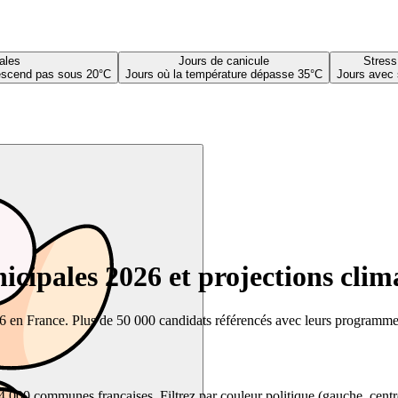
ales
Jours de canicule
Stress
descend pas sous 20°C
Jours où la température dépasse 35°C
Jours avec 
cipales 2026 et projections clim
26 en France. Plus de 50 000 candidats référencés avec leurs programmes,
00 communes françaises. Filtrez par couleur politique (gauche, centre, dr