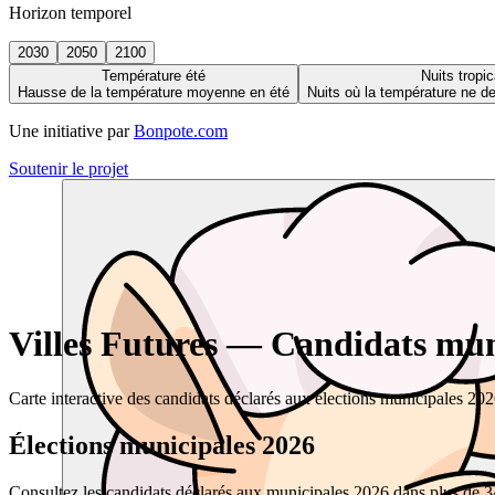
Horizon temporel
2030
2050
2100
Température été
Nuits tropic
Hausse de la température moyenne en été
Nuits où la température ne 
Une initiative par
Bonpote.com
Soutenir le projet
Villes Futures — Candidats muni
Carte interactive des candidats déclarés aux élections municipales 20
Élections municipales 2026
Consultez les candidats déclarés aux municipales 2026 dans plus de 34 0