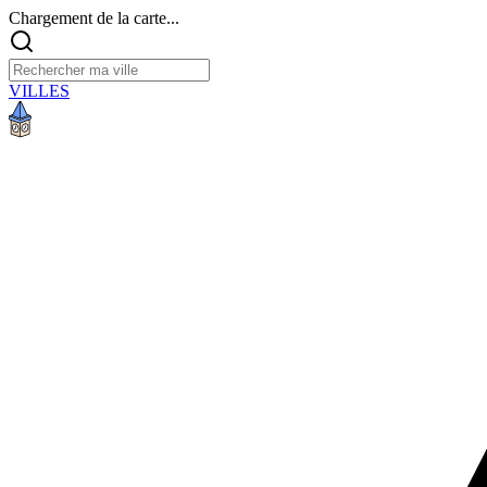
Chargement de la carte...
VILLES