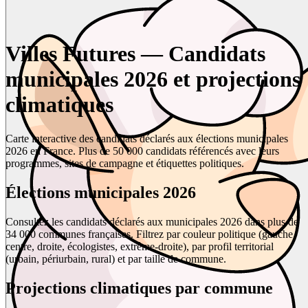
Villes Futures — Candidats
municipales 2026 et projections
climatiques
Carte interactive des candidats déclarés aux élections municipales
2026 en France. Plus de 50 000 candidats référencés avec leurs
programmes, sites de campagne et étiquettes politiques.
Élections municipales 2026
Consultez les candidats déclarés aux municipales 2026 dans plus de
34 000 communes françaises. Filtrez par couleur politique (gauche,
centre, droite, écologistes, extrême-droite), par profil territorial
(urbain, périurbain, rural) et par taille de commune.
Projections climatiques par commune