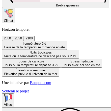
Brebis galeuses
Climat
Horizon temporel
2030
2050
2100
Température été
Hausse de la température moyenne en été
Nuits tropicales
Nuits où la température ne descend pas sous 20°C
Jours de canicule
Stress hydrique
Jours où la température dépasse 35°C
Jours avec sol sec en été
Élévation niveau mer
Élévation prévue du niveau de la mer
Une initiative par
Bonpote.com
Soutenir le projet
Villes