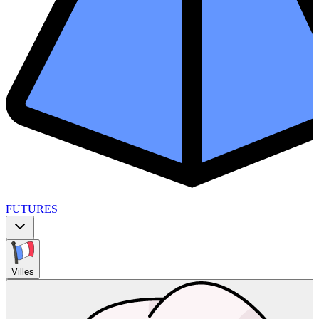
FUTURES
Villes