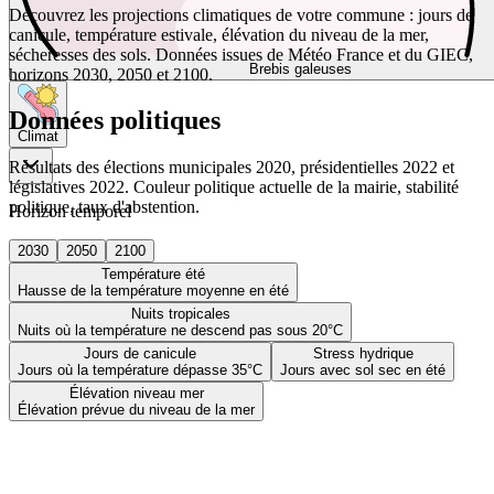
Découvrez les projections climatiques de votre commune : jours de
canicule, température estivale, élévation du niveau de la mer,
sécheresses des sols. Données issues de Météo France et du GIEC,
Brebis galeuses
horizons 2030, 2050 et 2100.
Données politiques
Climat
Résultats des élections municipales 2020, présidentielles 2022 et
législatives 2022. Couleur politique actuelle de la mairie, stabilité
politique, taux d'abstention.
Horizon temporel
2030
2050
2100
Température été
Hausse de la température moyenne en été
Nuits tropicales
Nuits où la température ne descend pas sous 20°C
Jours de canicule
Stress hydrique
Jours où la température dépasse 35°C
Jours avec sol sec en été
Élévation niveau mer
Élévation prévue du niveau de la mer