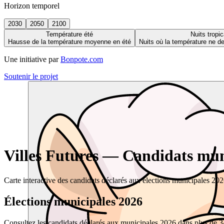
Horizon temporel
2030
2050
2100
Température été
Nuits tropic
Hausse de la température moyenne en été
Nuits où la température ne 
Une initiative par
Bonpote.com
Soutenir le projet
Villes Futures — Candidats muni
Carte interactive des candidats déclarés aux élections municipales 20
Élections municipales 2026
Consultez les candidats déclarés aux municipales 2026 dans plus de 34 0