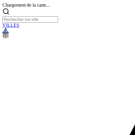
Chargement de la carte...
VILLES