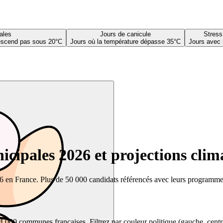
ales
Jours de canicule
Stress
descend pas sous 20°C
Jours où la température dépasse 35°C
Jours avec 
cipales 2026 et projections clim
26 en France. Plus de 50 000 candidats référencés avec leurs programmes,
00 communes françaises. Filtrez par couleur politique (gauche, centre, dr