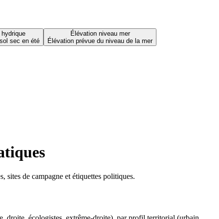
 hydrique
Élévation niveau mer
sol sec en été
Élévation prévue du niveau de la mer
atiques
 sites de campagne et étiquettes politiques.
oite, écologistes, extrême-droite), par profil territorial (urbain,