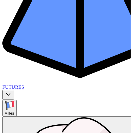
FUTURES
Villes