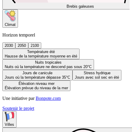
Brebis galeuses
Climat
Horizon temporel
2030
2050
2100
Température été
Hausse de la température moyenne en été
Nuits tropicales
Nuits où la température ne descend pas sous 20°C
Jours de canicule
Stress hydrique
Jours où la température dépasse 35°C
Jours avec sol sec en été
Élévation niveau mer
Élévation prévue du niveau de la mer
Une initiative par
Bonpote.com
Soutenir le projet
Villes