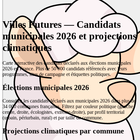
Villes Futures — Candidats
municipales 2026 et projections
climatiques
Carte interactive des candidats déclarés aux élections municipales
2026 en France. Plus de 50 000 candidats référencés avec leurs
programmes, sites de campagne et étiquettes politiques.
Élections municipales 2026
Consultez les candidats déclarés aux municipales 2026 dans plus de
34 000 communes françaises. Filtrez par couleur politique (gauche,
centre, droite, écologistes, extrême-droite), par profil territorial
(urbain, périurbain, rural) et par taille de commune.
Projections climatiques par commune