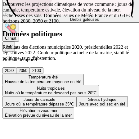
Découvrez les projections climatiques de votre commune : jours de
canicule, température estivale, élévation du niveau de la mer,
sécheresses des sols. Données issues de Météo France et du GIEC,
Brebis galeuses
horizons 2030, 2050 et 2100.
Données politiques
Climat
Résultats des élections municipales 2020, présidentielles 2022 et
législatives 2022. Couleur politique actuelle de la mairie, stabilité
politique, taux d'abstention.
Horizon temporel
2030
2050
2100
Température été
Hausse de la température moyenne en été
Nuits tropicales
Nuits où la température ne descend pas sous 20°C
Jours de canicule
Stress hydrique
Jours où la température dépasse 35°C
Jours avec sol sec en été
Élévation niveau mer
Élévation prévue du niveau de la mer