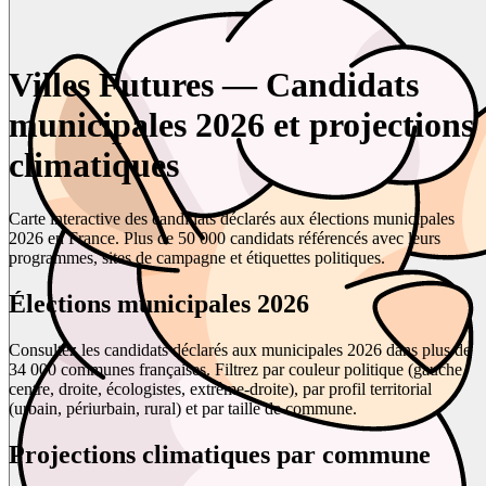
Villes Futures — Candidats
municipales 2026 et projections
climatiques
Carte interactive des candidats déclarés aux élections municipales
2026 en France. Plus de 50 000 candidats référencés avec leurs
programmes, sites de campagne et étiquettes politiques.
Élections municipales 2026
Consultez les candidats déclarés aux municipales 2026 dans plus de
34 000 communes françaises. Filtrez par couleur politique (gauche,
centre, droite, écologistes, extrême-droite), par profil territorial
(urbain, périurbain, rural) et par taille de commune.
Projections climatiques par commune