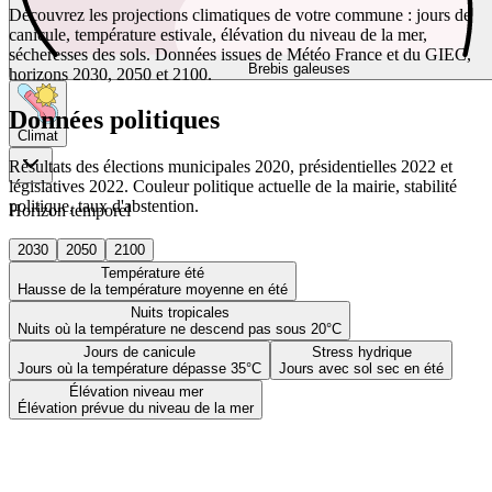
Découvrez les projections climatiques de votre commune : jours de
canicule, température estivale, élévation du niveau de la mer,
sécheresses des sols. Données issues de Météo France et du GIEC,
Brebis galeuses
horizons 2030, 2050 et 2100.
Données politiques
Climat
Résultats des élections municipales 2020, présidentielles 2022 et
législatives 2022. Couleur politique actuelle de la mairie, stabilité
politique, taux d'abstention.
Horizon temporel
2030
2050
2100
Température été
Hausse de la température moyenne en été
Nuits tropicales
Nuits où la température ne descend pas sous 20°C
Jours de canicule
Stress hydrique
Jours où la température dépasse 35°C
Jours avec sol sec en été
Élévation niveau mer
Élévation prévue du niveau de la mer