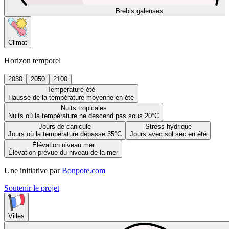
Brebis galeuses
Climat
Horizon temporel
2030
2050
2100
Température été
Hausse de la température moyenne en été
Nuits tropicales
Nuits où la température ne descend pas sous 20°C
Jours de canicule
Stress hydrique
Jours où la température dépasse 35°C
Jours avec sol sec en été
Élévation niveau mer
Élévation prévue du niveau de la mer
Une initiative par
Bonpote.com
Soutenir le projet
Villes