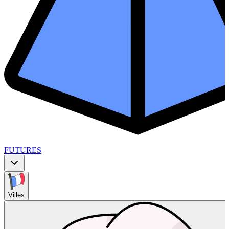
FUTURES
Villes