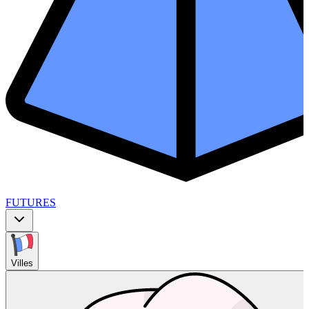
FUTURES
Villes