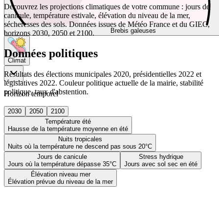
Découvrez les projections climatiques de votre commune : jours de
canicule, température estivale, élévation du niveau de la mer,
sécheresses des sols. Données issues de Météo France et du GIEC,
Brebis galeuses
horizons 2030, 2050 et 2100.
Données politiques
Climat
Résultats des élections municipales 2020, présidentielles 2022 et
législatives 2022. Couleur politique actuelle de la mairie, stabilité
politique, taux d'abstention.
Horizon temporel
2030
2050
2100
Température été
Hausse de la température moyenne en été
Nuits tropicales
Nuits où la température ne descend pas sous 20°C
Jours de canicule
Stress hydrique
Jours où la température dépasse 35°C
Jours avec sol sec en été
Élévation niveau mer
Élévation prévue du niveau de la mer