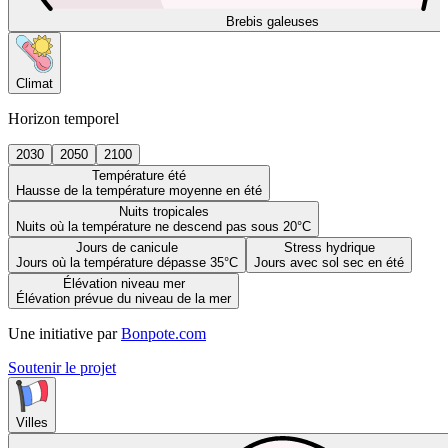
Brebis galeuses
Climat
Horizon temporel
2030
2050
2100
Température été
Hausse de la température moyenne en été
Nuits tropicales
Nuits où la température ne descend pas sous 20°C
Jours de canicule
Stress hydrique
Jours où la température dépasse 35°C
Jours avec sol sec en été
Élévation niveau mer
Élévation prévue du niveau de la mer
Une initiative par
Bonpote.com
Soutenir le projet
Villes