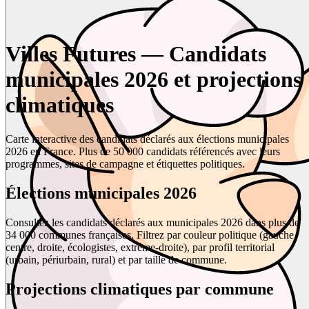
Villes Futures — Candidats
municipales 2026 et projections
climatiques
Carte interactive des candidats déclarés aux élections municipales
2026 en France. Plus de 50 000 candidats référencés avec leurs
programmes, sites de campagne et étiquettes politiques.
Élections municipales 2026
Consultez les candidats déclarés aux municipales 2026 dans plus de
34 000 communes françaises. Filtrez par couleur politique (gauche,
centre, droite, écologistes, extrême-droite), par profil territorial
(urbain, périurbain, rural) et par taille de commune.
Projections climatiques par commune