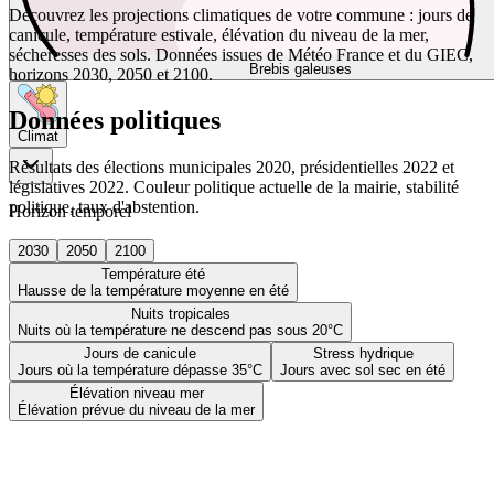
Découvrez les projections climatiques de votre commune : jours de
canicule, température estivale, élévation du niveau de la mer,
sécheresses des sols. Données issues de Météo France et du GIEC,
Brebis galeuses
horizons 2030, 2050 et 2100.
Données politiques
Climat
Résultats des élections municipales 2020, présidentielles 2022 et
législatives 2022. Couleur politique actuelle de la mairie, stabilité
politique, taux d'abstention.
Horizon temporel
2030
2050
2100
Température été
Hausse de la température moyenne en été
Nuits tropicales
Nuits où la température ne descend pas sous 20°C
Jours de canicule
Stress hydrique
Jours où la température dépasse 35°C
Jours avec sol sec en été
Élévation niveau mer
Élévation prévue du niveau de la mer