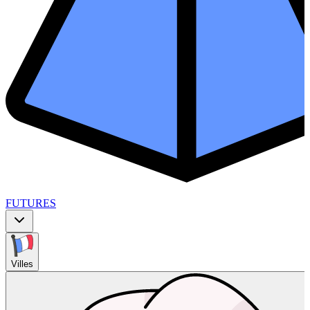
FUTURES
Villes