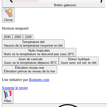
Brebis galeuses
Climat
Horizon temporel
2030
2050
2100
Température été
Hausse de la température moyenne en été
Nuits tropicales
Nuits où la température ne descend pas sous 20°C
Jours de canicule
Stress hydrique
Jours où la température dépasse 35°C
Jours avec sol sec en été
Élévation niveau mer
Élévation prévue du niveau de la mer
Une initiative par
Bonpote.com
Soutenir le projet
Villes