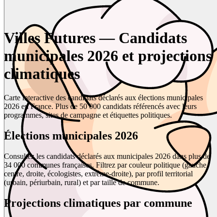
Villes Futures — Candidats
municipales 2026 et projections
climatiques
Carte interactive des candidats déclarés aux élections municipales
2026 en France. Plus de 50 000 candidats référencés avec leurs
programmes, sites de campagne et étiquettes politiques.
Élections municipales 2026
Consultez les candidats déclarés aux municipales 2026 dans plus de
34 000 communes françaises. Filtrez par couleur politique (gauche,
centre, droite, écologistes, extrême-droite), par profil territorial
(urbain, périurbain, rural) et par taille de commune.
Projections climatiques par commune