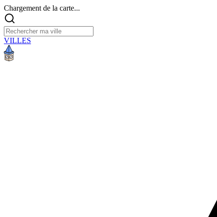
Chargement de la carte...
VILLES