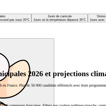
ales
Jours de canicule
Stress
descend pas sous 20°C
Jours où la température dépasse 35°C
Jours avec 
cipales 2026 et projections clim
26 en France. Plus de 50 000 candidats référencés avec leurs programmes,
00 communes françaises. Filtrez par couleur politique (gauche, centre, dr