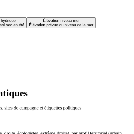
 hydrique
Élévation niveau mer
sol sec en été
Élévation prévue du niveau de la mer
atiques
 sites de campagne et étiquettes politiques.
oite, écologistes, extrême-droite), par profil territorial (urbain,