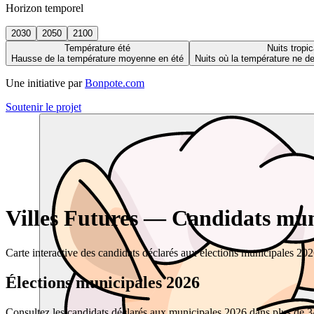
Horizon temporel
2030
2050
2100
Température été
Nuits tropic
Hausse de la température moyenne en été
Nuits où la température ne 
Une initiative par
Bonpote.com
Soutenir le projet
Villes Futures — Candidats muni
Carte interactive des candidats déclarés aux élections municipales 20
Élections municipales 2026
Consultez les candidats déclarés aux municipales 2026 dans plus de 34 0