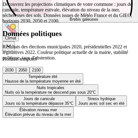
Découvrez les projections climatiques de votre commune : jours de
canicule, température estivale, élévation du niveau de la mer,
sécheresses des sols. Données issues de Météo France et du GIEC,
Brebis galeuses
horizons 2030, 2050 et 2100.
Données politiques
Climat
Résultats des élections municipales 2020, présidentielles 2022 et
législatives 2022. Couleur politique actuelle de la mairie, stabilité
politique, taux d'abstention.
Horizon temporel
2030
2050
2100
Température été
Hausse de la température moyenne en été
Nuits tropicales
Nuits où la température ne descend pas sous 20°C
Jours de canicule
Stress hydrique
Jours où la température dépasse 35°C
Jours avec sol sec en été
Élévation niveau mer
Élévation prévue du niveau de la mer