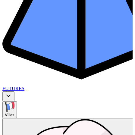
FUTURES
Villes