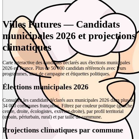
Villes Futures — Candidats
municipales 2026 et projections
climatiques
Carte interactive des candidats déclarés aux élections municipales
2026 en France. Plus de 50 000 candidats référencés avec leurs
programmes, sites de campagne et étiquettes politiques.
Élections municipales 2026
Consultez les candidats déclarés aux municipales 2026 dans plus de
34 000 communes françaises. Filtrez par couleur politique (gauche,
centre, droite, écologistes, extrême-droite), par profil territorial
(urbain, périurbain, rural) et par taille de commune.
Projections climatiques par commune