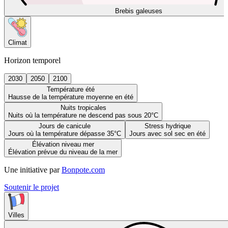
Brebis galeuses
Climat
Horizon temporel
2030
2050
2100
Température été
Hausse de la température moyenne en été
Nuits tropicales
Nuits où la température ne descend pas sous 20°C
Jours de canicule
Stress hydrique
Jours où la température dépasse 35°C
Jours avec sol sec en été
Élévation niveau mer
Élévation prévue du niveau de la mer
Une initiative par
Bonpote.com
Soutenir le projet
Villes