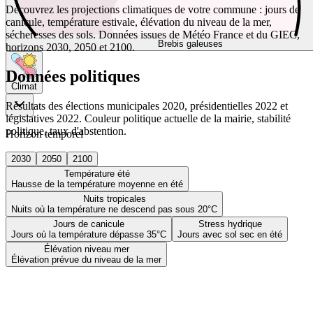
Découvrez les projections climatiques de votre commune : jours de
canicule, température estivale, élévation du niveau de la mer,
sécheresses des sols. Données issues de Météo France et du GIEC,
Brebis galeuses
horizons 2030, 2050 et 2100.
Données politiques
Climat
Résultats des élections municipales 2020, présidentielles 2022 et
législatives 2022. Couleur politique actuelle de la mairie, stabilité
politique, taux d'abstention.
Horizon temporel
2030
2050
2100
Température été
Hausse de la température moyenne en été
Nuits tropicales
Nuits où la température ne descend pas sous 20°C
Jours de canicule
Stress hydrique
Jours où la température dépasse 35°C
Jours avec sol sec en été
Élévation niveau mer
Élévation prévue du niveau de la mer