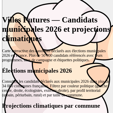
Villes Futures — Candidats
municipales 2026 et projections
climatiques
Carte interactive des candidats déclarés aux élections municipales
2026 en France. Plus de 50 000 candidats référencés avec leurs
programmes, sites de campagne et étiquettes politiques.
Élections municipales 2026
Consultez les candidats déclarés aux municipales 2026 dans plus de
34 000 communes françaises. Filtrez par couleur politique (gauche,
centre, droite, écologistes, extrême-droite), par profil territorial
(urbain, périurbain, rural) et par taille de commune.
Projections climatiques par commune