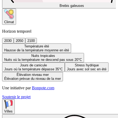
Brebis galeuses
Climat
Horizon temporel
2030
2050
2100
Température été
Hausse de la température moyenne en été
Nuits tropicales
Nuits où la température ne descend pas sous 20°C
Jours de canicule
Stress hydrique
Jours où la température dépasse 35°C
Jours avec sol sec en été
Élévation niveau mer
Élévation prévue du niveau de la mer
Une initiative par
Bonpote.com
Soutenir le projet
Villes