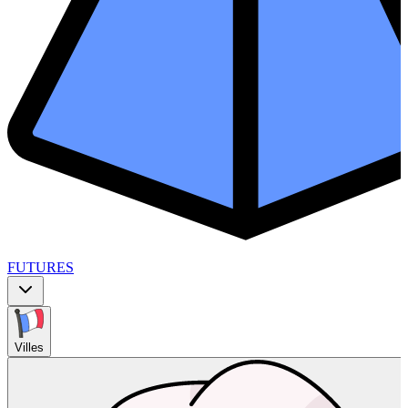
FUTURES
Villes