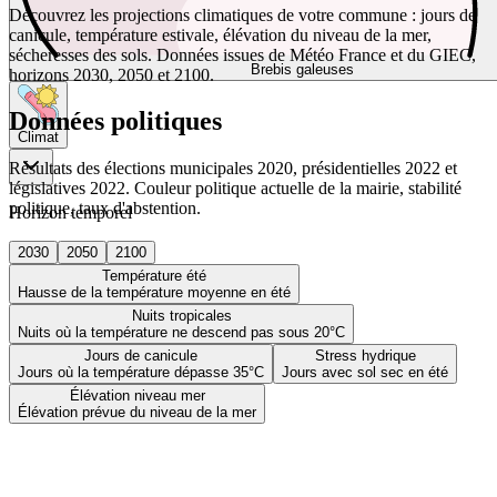
Découvrez les projections climatiques de votre commune : jours de
canicule, température estivale, élévation du niveau de la mer,
sécheresses des sols. Données issues de Météo France et du GIEC,
Brebis galeuses
horizons 2030, 2050 et 2100.
Données politiques
Climat
Résultats des élections municipales 2020, présidentielles 2022 et
législatives 2022. Couleur politique actuelle de la mairie, stabilité
politique, taux d'abstention.
Horizon temporel
2030
2050
2100
Température été
Hausse de la température moyenne en été
Nuits tropicales
Nuits où la température ne descend pas sous 20°C
Jours de canicule
Stress hydrique
Jours où la température dépasse 35°C
Jours avec sol sec en été
Élévation niveau mer
Élévation prévue du niveau de la mer