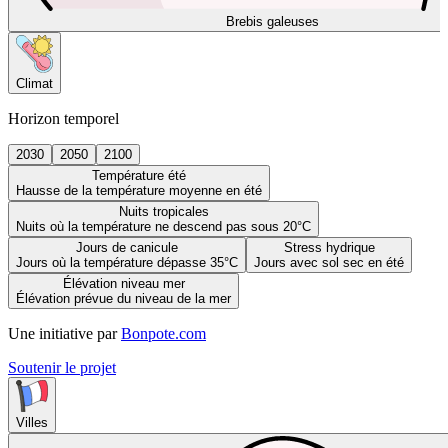
Brebis galeuses
Climat
Horizon temporel
2030
2050
2100
Température été
Hausse de la température moyenne en été
Nuits tropicales
Nuits où la température ne descend pas sous 20°C
Jours de canicule
Stress hydrique
Jours où la température dépasse 35°C
Jours avec sol sec en été
Élévation niveau mer
Élévation prévue du niveau de la mer
Une initiative par
Bonpote.com
Soutenir le projet
Villes