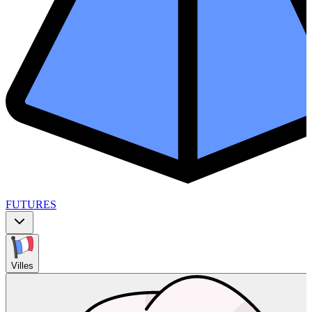
FUTURES
Villes