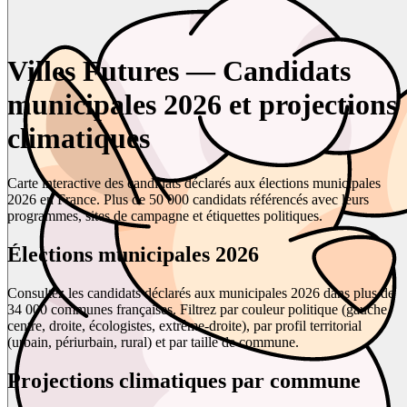
Villes Futures — Candidats
municipales 2026 et projections
climatiques
Carte interactive des candidats déclarés aux élections municipales
2026 en France. Plus de 50 000 candidats référencés avec leurs
programmes, sites de campagne et étiquettes politiques.
Élections municipales 2026
Consultez les candidats déclarés aux municipales 2026 dans plus de
34 000 communes françaises. Filtrez par couleur politique (gauche,
centre, droite, écologistes, extrême-droite), par profil territorial
(urbain, périurbain, rural) et par taille de commune.
Projections climatiques par commune