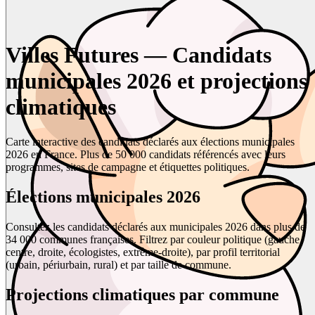
Villes Futures — Candidats
municipales 2026 et projections
climatiques
Carte interactive des candidats déclarés aux élections municipales
2026 en France. Plus de 50 000 candidats référencés avec leurs
programmes, sites de campagne et étiquettes politiques.
Élections municipales 2026
Consultez les candidats déclarés aux municipales 2026 dans plus de
34 000 communes françaises. Filtrez par couleur politique (gauche,
centre, droite, écologistes, extrême-droite), par profil territorial
(urbain, périurbain, rural) et par taille de commune.
Projections climatiques par commune