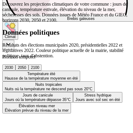
Découvrez les projections climatiques de votre commune : jours de
canicule, température estivale, élévation du niveau de la mer,
sécheresses des sols. Données issues de Météo France et du GIEC,
Brebis galeuses
horizons 2030, 2050 et 2100.
Données politiques
Climat
Résultats des élections municipales 2020, présidentielles 2022 et
législatives 2022. Couleur politique actuelle de la mairie, stabilité
politique, taux d'abstention.
Horizon temporel
2030
2050
2100
Température été
Hausse de la température moyenne en été
Nuits tropicales
Nuits où la température ne descend pas sous 20°C
Jours de canicule
Stress hydrique
Jours où la température dépasse 35°C
Jours avec sol sec en été
Élévation niveau mer
Élévation prévue du niveau de la mer