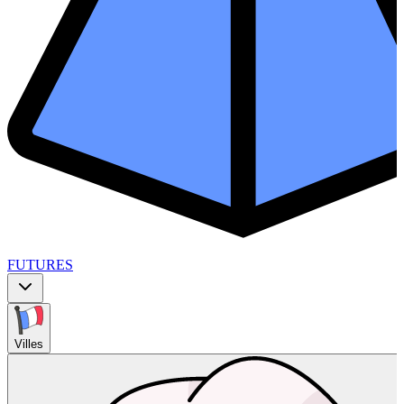
FUTURES
Villes