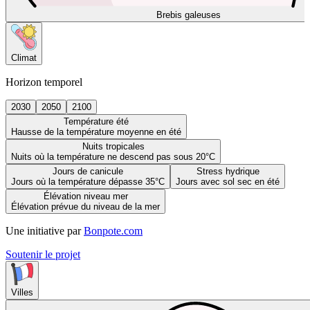
Brebis galeuses
Climat
Horizon temporel
2030
2050
2100
Température été
Hausse de la température moyenne en été
Nuits tropicales
Nuits où la température ne descend pas sous 20°C
Jours de canicule
Stress hydrique
Jours où la température dépasse 35°C
Jours avec sol sec en été
Élévation niveau mer
Élévation prévue du niveau de la mer
Une initiative par
Bonpote.com
Soutenir le projet
Villes