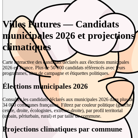
Villes Futures — Candidats
municipales 2026 et projections
climatiques
Carte interactive des candidats déclarés aux élections municipales
2026 en France. Plus de 50 000 candidats référencés avec leurs
programmes, sites de campagne et étiquettes politiques.
Élections municipales 2026
Consultez les candidats déclarés aux municipales 2026 dans plus de
34 000 communes françaises. Filtrez par couleur politique (gauche,
centre, droite, écologistes, extrême-droite), par profil territorial
(urbain, périurbain, rural) et par taille de commune.
Projections climatiques par commune