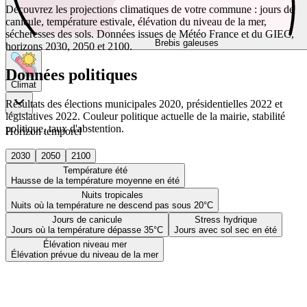
Découvrez les projections climatiques de votre commune : jours de
canicule, température estivale, élévation du niveau de la mer,
sécheresses des sols. Données issues de Météo France et du GIEC,
Brebis galeuses
horizons 2030, 2050 et 2100.
Données politiques
Climat
Résultats des élections municipales 2020, présidentielles 2022 et
législatives 2022. Couleur politique actuelle de la mairie, stabilité
politique, taux d'abstention.
Horizon temporel
2030
2050
2100
Température été
Hausse de la température moyenne en été
Nuits tropicales
Nuits où la température ne descend pas sous 20°C
Jours de canicule
Stress hydrique
Jours où la température dépasse 35°C
Jours avec sol sec en été
Élévation niveau mer
Élévation prévue du niveau de la mer