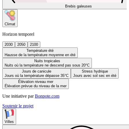
Brebis galeuses
Climat
Horizon temporel
2030
2050
2100
Température été
Hausse de la température moyenne en été
Nuits tropicales
Nuits où la température ne descend pas sous 20°C
Jours de canicule
Stress hydrique
Jours où la température dépasse 35°C
Jours avec sol sec en été
Élévation niveau mer
Élévation prévue du niveau de la mer
Une initiative par
Bonpote.com
Soutenir le projet
Villes