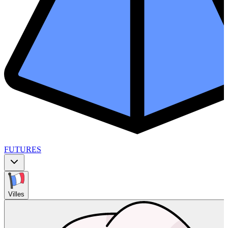
FUTURES
Villes