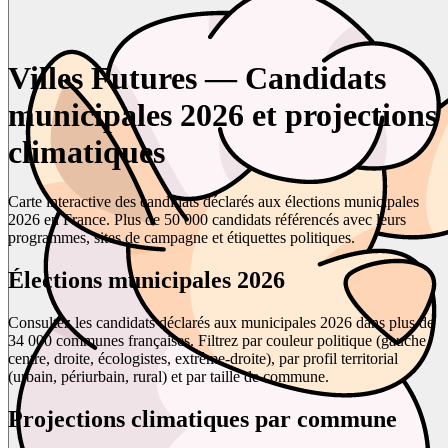
Villes Futures — Candidats
municipales 2026 et projections
climatiques
Carte interactive des candidats déclarés aux élections municipales
2026 en France. Plus de 50 000 candidats référencés avec leurs
programmes, sites de campagne et étiquettes politiques.
Élections municipales 2026
Consultez les candidats déclarés aux municipales 2026 dans plus de
34 000 communes françaises. Filtrez par couleur politique (gauche,
centre, droite, écologistes, extrême-droite), par profil territorial
(urbain, périurbain, rural) et par taille de commune.
Projections climatiques par commune