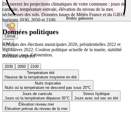
Découvrez les projections climatiques de votre commune : jours de
canicule, température estivale, élévation du niveau de la mer,
sécheresses des sols. Données issues de Météo France et du GIEC,
Brebis galeuses
horizons 2030, 2050 et 2100.
Données politiques
Climat
Résultats des élections municipales 2020, présidentielles 2022 et
législatives 2022. Couleur politique actuelle de la mairie, stabilité
politique, taux d'abstention.
Horizon temporel
2030
2050
2100
Température été
Hausse de la température moyenne en été
Nuits tropicales
Nuits où la température ne descend pas sous 20°C
Jours de canicule
Stress hydrique
Jours où la température dépasse 35°C
Jours avec sol sec en été
Élévation niveau mer
Élévation prévue du niveau de la mer