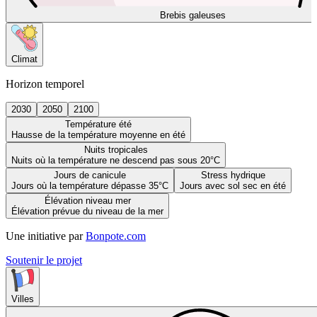
Brebis galeuses
Climat
Horizon temporel
2030
2050
2100
Température été
Hausse de la température moyenne en été
Nuits tropicales
Nuits où la température ne descend pas sous 20°C
Jours de canicule
Stress hydrique
Jours où la température dépasse 35°C
Jours avec sol sec en été
Élévation niveau mer
Élévation prévue du niveau de la mer
Une initiative par
Bonpote.com
Soutenir le projet
Villes