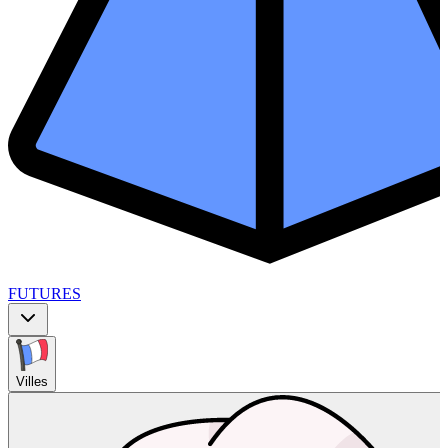
FUTURES
Villes