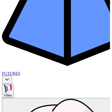
FUTURES
Villes