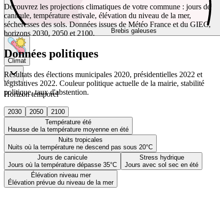
Découvrez les projections climatiques de votre commune : jours de
canicule, température estivale, élévation du niveau de la mer,
sécheresses des sols. Données issues de Météo France et du GIEC,
Brebis galeuses
horizons 2030, 2050 et 2100.
Données politiques
Climat
Résultats des élections municipales 2020, présidentielles 2022 et
législatives 2022. Couleur politique actuelle de la mairie, stabilité
politique, taux d'abstention.
Horizon temporel
2030
2050
2100
Température été
Hausse de la température moyenne en été
Nuits tropicales
Nuits où la température ne descend pas sous 20°C
Jours de canicule
Stress hydrique
Jours où la température dépasse 35°C
Jours avec sol sec en été
Élévation niveau mer
Élévation prévue du niveau de la mer