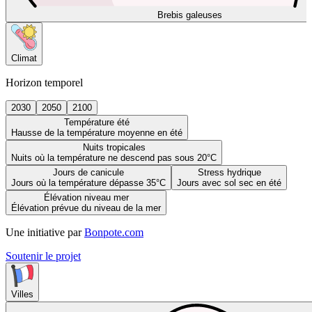
Brebis galeuses
Climat
Horizon temporel
2030
2050
2100
Température été
Hausse de la température moyenne en été
Nuits tropicales
Nuits où la température ne descend pas sous 20°C
Jours de canicule
Stress hydrique
Jours où la température dépasse 35°C
Jours avec sol sec en été
Élévation niveau mer
Élévation prévue du niveau de la mer
Une initiative par
Bonpote.com
Soutenir le projet
Villes