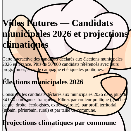
Villes Futures — Candidats
municipales 2026 et projections
climatiques
Carte interactive des candidats déclarés aux élections municipales
2026 en France. Plus de 50 000 candidats référencés avec leurs
programmes, sites de campagne et étiquettes politiques.
Élections municipales 2026
Consultez les candidats déclarés aux municipales 2026 dans plus de
34 000 communes françaises. Filtrez par couleur politique (gauche,
centre, droite, écologistes, extrême-droite), par profil territorial
(urbain, périurbain, rural) et par taille de commune.
Projections climatiques par commune