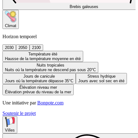
Brebis galeuses
Climat
Horizon temporel
2030
2050
2100
Température été
Hausse de la température moyenne en été
Nuits tropicales
Nuits où la température ne descend pas sous 20°C
Jours de canicule
Stress hydrique
Jours où la température dépasse 35°C
Jours avec sol sec en été
Élévation niveau mer
Élévation prévue du niveau de la mer
Une initiative par
Bonpote.com
Soutenir le projet
Villes