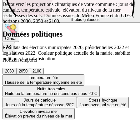
Découvrez les projections climatiques de votre commune : jours de
canicule, température estivale, élévation du niveau de la mer,
sécheresses des sols. Données issues de Météo France et du GIEC,
Brebis galeuses
horizons 2030, 2050 et 2100.
Données politiques
Climat
Résultats des élections municipales 2020, présidentielles 2022 et
législatives 2022. Couleur politique actuelle de la mairie, stabilité
politique, taux d'abstention.
Horizon temporel
2030
2050
2100
Température été
Hausse de la température moyenne en été
Nuits tropicales
Nuits où la température ne descend pas sous 20°C
Jours de canicule
Stress hydrique
Jours où la température dépasse 35°C
Jours avec sol sec en été
Élévation niveau mer
Élévation prévue du niveau de la mer