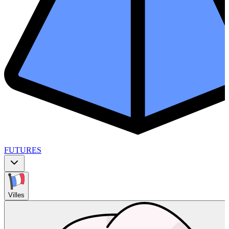
FUTURES
Villes