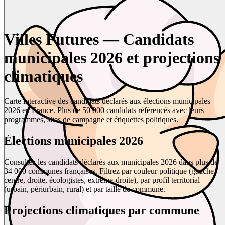
Villes Futures — Candidats
municipales 2026 et projections
climatiques
Carte interactive des candidats déclarés aux élections municipales
2026 en France. Plus de 50 000 candidats référencés avec leurs
programmes, sites de campagne et étiquettes politiques.
Élections municipales 2026
Consultez les candidats déclarés aux municipales 2026 dans plus de
34 000 communes françaises. Filtrez par couleur politique (gauche,
centre, droite, écologistes, extrême-droite), par profil territorial
(urbain, périurbain, rural) et par taille de commune.
Projections climatiques par commune