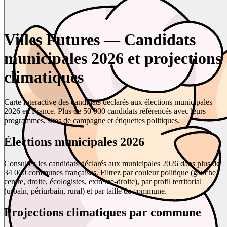
Villes Futures — Candidats
municipales 2026 et projections
climatiques
Carte interactive des candidats déclarés aux élections municipales
2026 en France. Plus de 50 000 candidats référencés avec leurs
programmes, sites de campagne et étiquettes politiques.
Élections municipales 2026
Consultez les candidats déclarés aux municipales 2026 dans plus de
34 000 communes françaises. Filtrez par couleur politique (gauche,
centre, droite, écologistes, extrême-droite), par profil territorial
(urbain, périurbain, rural) et par taille de commune.
Projections climatiques par commune