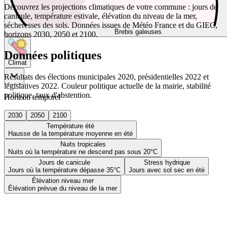
Découvrez les projections climatiques de votre commune : jours de
canicule, température estivale, élévation du niveau de la mer,
sécheresses des sols. Données issues de Météo France et du GIEC,
Brebis galeuses
horizons 2030, 2050 et 2100.
Données politiques
Climat
Résultats des élections municipales 2020, présidentielles 2022 et
législatives 2022. Couleur politique actuelle de la mairie, stabilité
politique, taux d'abstention.
Horizon temporel
2030
2050
2100
Température été
Hausse de la température moyenne en été
Nuits tropicales
Nuits où la température ne descend pas sous 20°C
Jours de canicule
Stress hydrique
Jours où la température dépasse 35°C
Jours avec sol sec en été
Élévation niveau mer
Élévation prévue du niveau de la mer