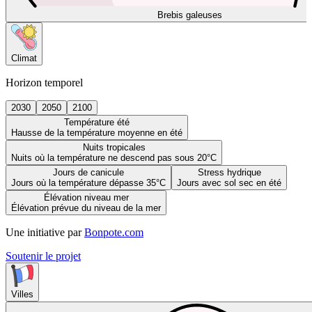
Brebis galeuses
Climat
Horizon temporel
2030
2050
2100
Température été
Hausse de la température moyenne en été
Nuits tropicales
Nuits où la température ne descend pas sous 20°C
Jours de canicule
Stress hydrique
Jours où la température dépasse 35°C
Jours avec sol sec en été
Élévation niveau mer
Élévation prévue du niveau de la mer
Une initiative par
Bonpote.com
Soutenir le projet
Villes