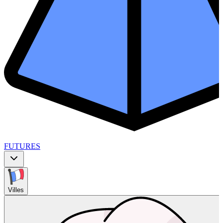
FUTURES
Villes