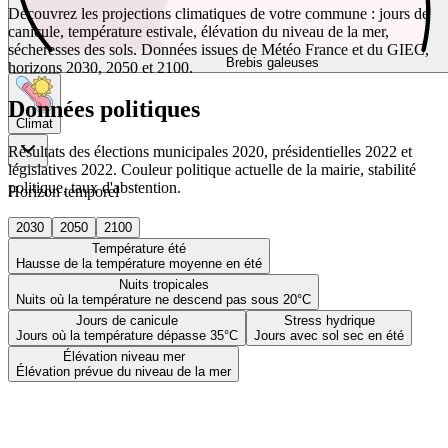
Découvrez les projections climatiques de votre commune : jours de
canicule, température estivale, élévation du niveau de la mer,
sécheresses des sols. Données issues de Météo France et du GIEC,
Brebis galeuses
horizons 2030, 2050 et 2100.
Données politiques
Climat
Résultats des élections municipales 2020, présidentielles 2022 et
législatives 2022. Couleur politique actuelle de la mairie, stabilité
politique, taux d'abstention.
Horizon temporel
2030
2050
2100
Température été
Hausse de la température moyenne en été
Nuits tropicales
Nuits où la température ne descend pas sous 20°C
Jours de canicule
Stress hydrique
Jours où la température dépasse 35°C
Jours avec sol sec en été
Élévation niveau mer
Élévation prévue du niveau de la mer