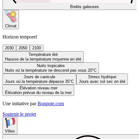
Brebis galeuses
Climat
Horizon temporel
2030
2050
2100
Température été
Hausse de la température moyenne en été
Nuits tropicales
Nuits où la température ne descend pas sous 20°C
Jours de canicule
Stress hydrique
Jours où la température dépasse 35°C
Jours avec sol sec en été
Élévation niveau mer
Élévation prévue du niveau de la mer
Une initiative par
Bonpote.com
Soutenir le projet
Villes