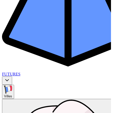
FUTURES
Villes