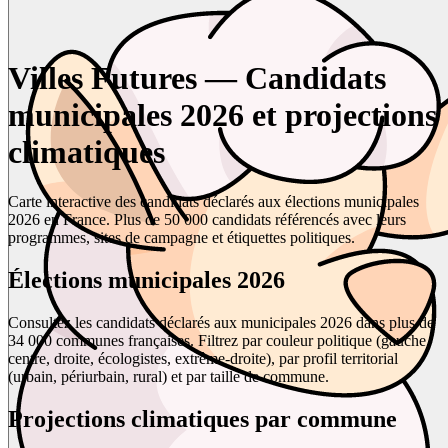
Villes Futures — Candidats
municipales 2026 et projections
climatiques
Carte interactive des candidats déclarés aux élections municipales
2026 en France. Plus de 50 000 candidats référencés avec leurs
programmes, sites de campagne et étiquettes politiques.
Élections municipales 2026
Consultez les candidats déclarés aux municipales 2026 dans plus de
34 000 communes françaises. Filtrez par couleur politique (gauche,
centre, droite, écologistes, extrême-droite), par profil territorial
(urbain, périurbain, rural) et par taille de commune.
Projections climatiques par commune