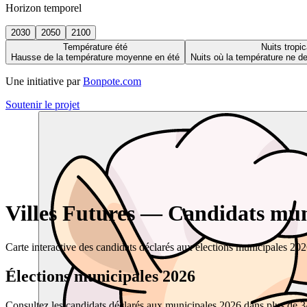
Horizon temporel
2030
2050
2100
Température été
Nuits tropic
Hausse de la température moyenne en été
Nuits où la température ne 
Une initiative par
Bonpote.com
Soutenir le projet
Villes Futures — Candidats muni
Carte interactive des candidats déclarés aux élections municipales 20
Élections municipales 2026
Consultez les candidats déclarés aux municipales 2026 dans plus de 34 0