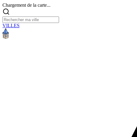
Chargement de la carte...
VILLES