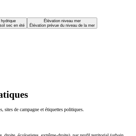
 hydrique
Élévation niveau mer
sol sec en été
Élévation prévue du niveau de la mer
atiques
 sites de campagne et étiquettes politiques.
oite, écologistes, extrême-droite), par profil territorial (urbain,