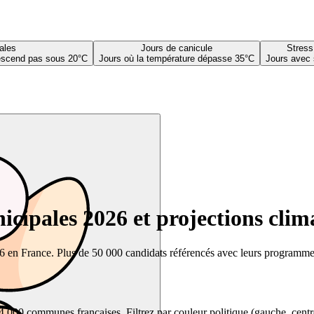
ales
Jours de canicule
Stress
descend pas sous 20°C
Jours où la température dépasse 35°C
Jours avec 
cipales 2026 et projections clim
26 en France. Plus de 50 000 candidats référencés avec leurs programmes,
00 communes françaises. Filtrez par couleur politique (gauche, centre, dr