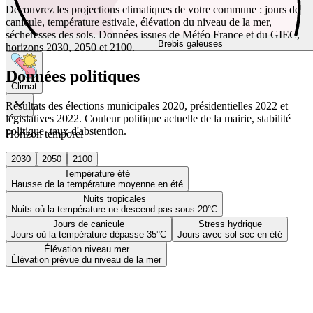
Découvrez les projections climatiques de votre commune : jours de
canicule, température estivale, élévation du niveau de la mer,
sécheresses des sols. Données issues de Météo France et du GIEC,
Brebis galeuses
horizons 2030, 2050 et 2100.
Données politiques
Climat
Résultats des élections municipales 2020, présidentielles 2022 et
législatives 2022. Couleur politique actuelle de la mairie, stabilité
politique, taux d'abstention.
Horizon temporel
2030
2050
2100
Température été
Hausse de la température moyenne en été
Nuits tropicales
Nuits où la température ne descend pas sous 20°C
Jours de canicule
Stress hydrique
Jours où la température dépasse 35°C
Jours avec sol sec en été
Élévation niveau mer
Élévation prévue du niveau de la mer