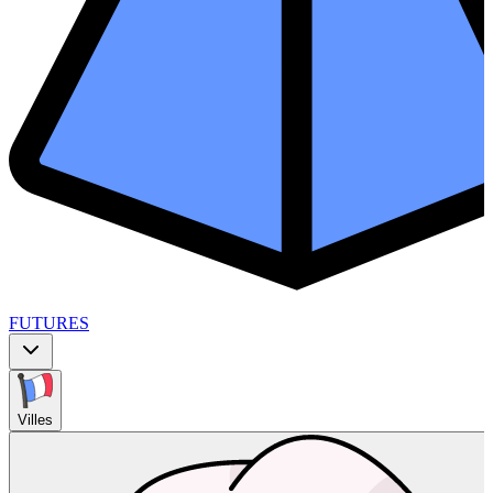
FUTURES
Villes