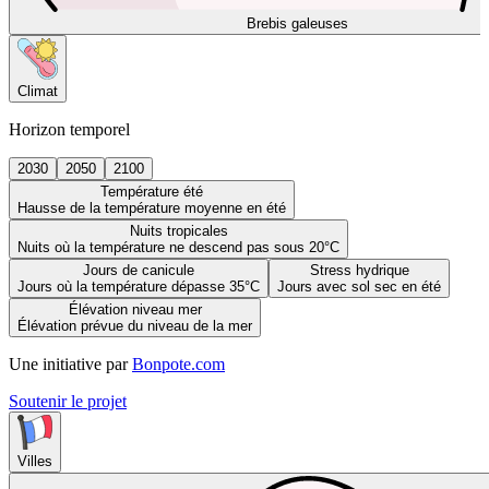
Brebis galeuses
Climat
Horizon temporel
2030
2050
2100
Température été
Hausse de la température moyenne en été
Nuits tropicales
Nuits où la température ne descend pas sous 20°C
Jours de canicule
Stress hydrique
Jours où la température dépasse 35°C
Jours avec sol sec en été
Élévation niveau mer
Élévation prévue du niveau de la mer
Une initiative par
Bonpote.com
Soutenir le projet
Villes