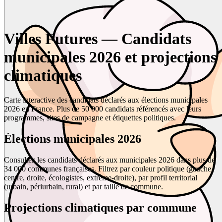
Villes Futures — Candidats
municipales 2026 et projections
climatiques
Carte interactive des candidats déclarés aux élections municipales
2026 en France. Plus de 50 000 candidats référencés avec leurs
programmes, sites de campagne et étiquettes politiques.
Élections municipales 2026
Consultez les candidats déclarés aux municipales 2026 dans plus de
34 000 communes françaises. Filtrez par couleur politique (gauche,
centre, droite, écologistes, extrême-droite), par profil territorial
(urbain, périurbain, rural) et par taille de commune.
Projections climatiques par commune