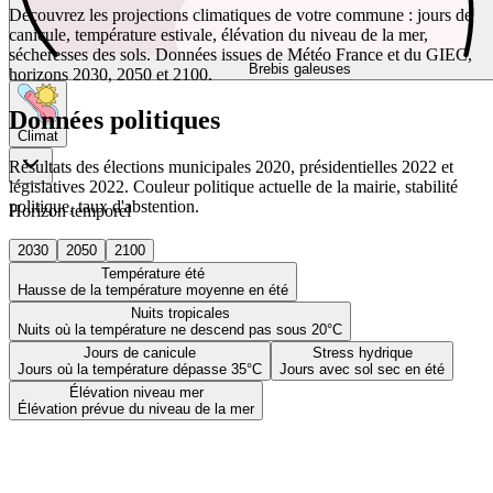
Découvrez les projections climatiques de votre commune : jours de
canicule, température estivale, élévation du niveau de la mer,
sécheresses des sols. Données issues de Météo France et du GIEC,
Brebis galeuses
horizons 2030, 2050 et 2100.
Données politiques
Climat
Résultats des élections municipales 2020, présidentielles 2022 et
législatives 2022. Couleur politique actuelle de la mairie, stabilité
politique, taux d'abstention.
Horizon temporel
2030
2050
2100
Température été
Hausse de la température moyenne en été
Nuits tropicales
Nuits où la température ne descend pas sous 20°C
Jours de canicule
Stress hydrique
Jours où la température dépasse 35°C
Jours avec sol sec en été
Élévation niveau mer
Élévation prévue du niveau de la mer