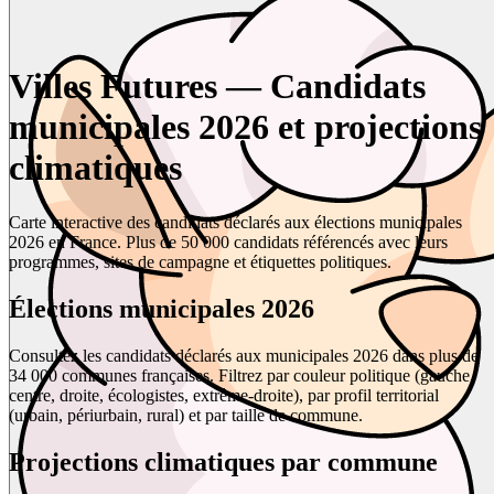
Villes Futures — Candidats
municipales 2026 et projections
climatiques
Carte interactive des candidats déclarés aux élections municipales
2026 en France. Plus de 50 000 candidats référencés avec leurs
programmes, sites de campagne et étiquettes politiques.
Élections municipales 2026
Consultez les candidats déclarés aux municipales 2026 dans plus de
34 000 communes françaises. Filtrez par couleur politique (gauche,
centre, droite, écologistes, extrême-droite), par profil territorial
(urbain, périurbain, rural) et par taille de commune.
Projections climatiques par commune