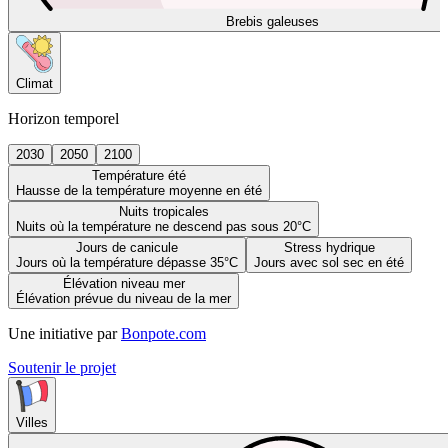
Brebis galeuses
Climat
Horizon temporel
2030
2050
2100
Température été
Hausse de la température moyenne en été
Nuits tropicales
Nuits où la température ne descend pas sous 20°C
Jours de canicule
Stress hydrique
Jours où la température dépasse 35°C
Jours avec sol sec en été
Élévation niveau mer
Élévation prévue du niveau de la mer
Une initiative par
Bonpote.com
Soutenir le projet
Villes