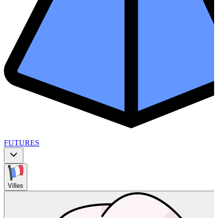
FUTURES
Villes