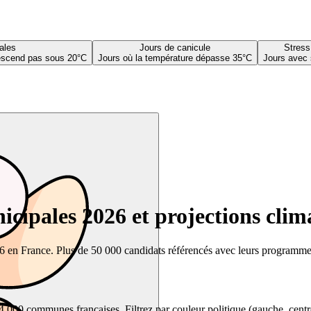
ales
Jours de canicule
Stress
descend pas sous 20°C
Jours où la température dépasse 35°C
Jours avec 
cipales 2026 et projections clim
26 en France. Plus de 50 000 candidats référencés avec leurs programmes,
00 communes françaises. Filtrez par couleur politique (gauche, centre, dr