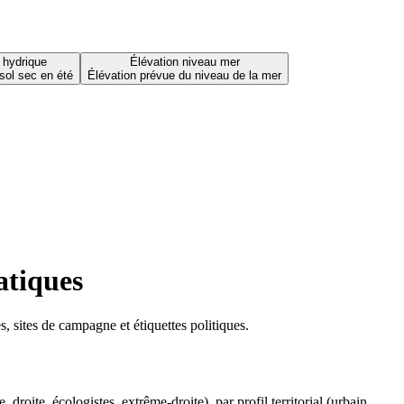
 hydrique
Élévation niveau mer
sol sec en été
Élévation prévue du niveau de la mer
atiques
 sites de campagne et étiquettes politiques.
oite, écologistes, extrême-droite), par profil territorial (urbain,