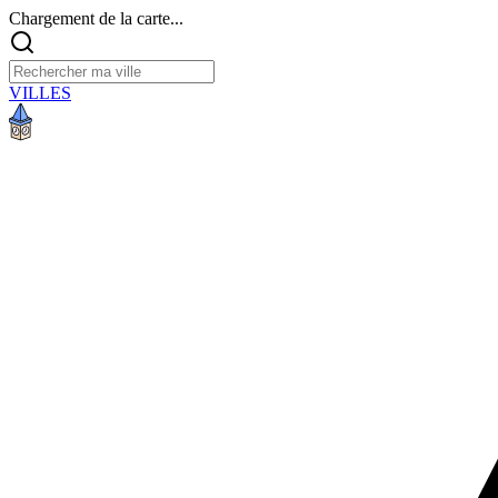
Chargement de la carte...
VILLES