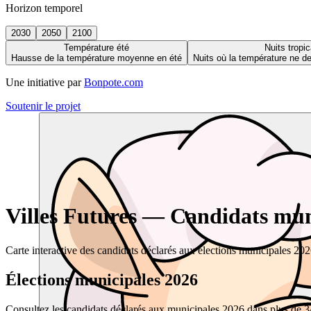
Horizon temporel
2030
2050
2100
Température été
Nuits tropic
Hausse de la température moyenne en été
Nuits où la température ne 
Une initiative par
Bonpote.com
Soutenir le projet
Villes Futures — Candidats muni
Carte interactive des candidats déclarés aux élections municipales 20
Élections municipales 2026
Consultez les candidats déclarés aux municipales 2026 dans plus de 34 0