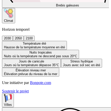
Brebis galeuses
Climat
Horizon temporel
2030
2050
2100
Température été
Hausse de la température moyenne en été
Nuits tropicales
Nuits où la température ne descend pas sous 20°C
Jours de canicule
Stress hydrique
Jours où la température dépasse 35°C
Jours avec sol sec en été
Élévation niveau mer
Élévation prévue du niveau de la mer
Une initiative par
Bonpote.com
Soutenir le projet
Villes