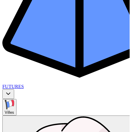
FUTURES
Villes