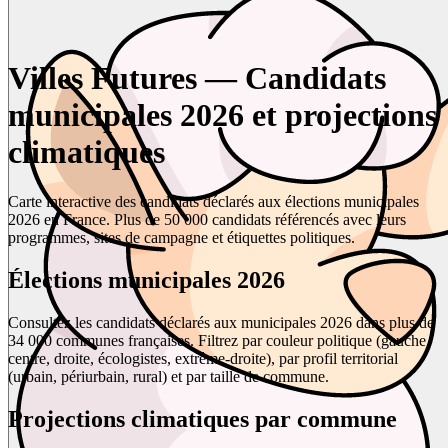
Villes Futures — Candidats
municipales 2026 et projections
climatiques
Carte interactive des candidats déclarés aux élections municipales
2026 en France. Plus de 50 000 candidats référencés avec leurs
programmes, sites de campagne et étiquettes politiques.
Élections municipales 2026
Consultez les candidats déclarés aux municipales 2026 dans plus de
34 000 communes françaises. Filtrez par couleur politique (gauche,
centre, droite, écologistes, extrême-droite), par profil territorial
(urbain, périurbain, rural) et par taille de commune.
Projections climatiques par commune