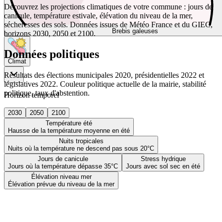
Découvrez les projections climatiques de votre commune : jours de
canicule, température estivale, élévation du niveau de la mer,
sécheresses des sols. Données issues de Météo France et du GIEC,
Brebis galeuses
horizons 2030, 2050 et 2100.
Données politiques
Climat
Résultats des élections municipales 2020, présidentielles 2022 et
législatives 2022. Couleur politique actuelle de la mairie, stabilité
politique, taux d'abstention.
Horizon temporel
2030
2050
2100
Température été
Hausse de la température moyenne en été
Nuits tropicales
Nuits où la température ne descend pas sous 20°C
Jours de canicule
Stress hydrique
Jours où la température dépasse 35°C
Jours avec sol sec en été
Élévation niveau mer
Élévation prévue du niveau de la mer